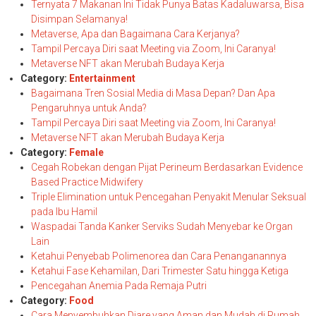
Ternyata 7 Makanan Ini Tidak Punya Batas Kadaluwarsa, Bisa
Disimpan Selamanya!
Metaverse, Apa dan Bagaimana Cara Kerjanya?
Tampil Percaya Diri saat Meeting via Zoom, Ini Caranya!
Metaverse NFT akan Merubah Budaya Kerja
Category:
Entertainment
Bagaimana Tren Sosial Media di Masa Depan? Dan Apa
Pengaruhnya untuk Anda?
Tampil Percaya Diri saat Meeting via Zoom, Ini Caranya!
Metaverse NFT akan Merubah Budaya Kerja
Category:
Female
Cegah Robekan dengan Pijat Perineum Berdasarkan Evidence
Based Practice Midwifery
Triple Elimination untuk Pencegahan Penyakit Menular Seksual
pada Ibu Hamil
Waspadai Tanda Kanker Serviks Sudah Menyebar ke Organ
Lain
Ketahui Penyebab Polimenorea dan Cara Penanganannya
Ketahui Fase Kehamilan, Dari Trimester Satu hingga Ketiga
Pencegahan Anemia Pada Remaja Putri
Category:
Food
Cara Menyembuhkan Diare yang Aman dan Mudah di Rumah