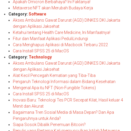
Apakah Omicron Berbahaya? Ini Faktanya!
Metaverse NFT akan Merubah Budaya Kerja
Category:
Software
Akses Ambulans Gawat Darurat (AGD) DINKES DKI Jakarta
dengan Aplikasi Jaksehat
Ketahui tentang Health Care Medicine, Ini Manfaatnya!
Fitur dan Manfaat Aplikasi PeduliLindungi
Cara Menghapus Aplikasi di Macbook Terbaru 2022
Cara Install SPSS 25 di MacOS
Category:
Technology
Akses Ambulans Gawat Darurat (AGD) DINKES DKI Jakarta
dengan Aplikasi Jaksehat
Alat Kecil Pencegah Kematian yang Tiba-Tiba
Pengaruh Teknologi Informasi dalam Bidang Kesehatan
Mengenal Apa itu NFT (Non-Fungible Tokens)
Cara Install SPSS 25 di MacOS
Inovasi Baru: Teknologi Tes PCR Secepat Kilat, Hasil keluar 4
Menit dan Akurat
Bagaimana Tren Sosial Media di Masa Depan? Dan Apa
Pengaruhnya untuk Anda?
Siapa Sosok Dibalik Penemuan Bitcoin?
Penulis yang Pertama Kali memunculkan Istilah Metaverse,