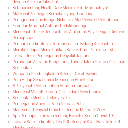
dengan Aplikasi Jaksehat
Ketahui tentang Health Care Medicine, Ini Manfaatnya!
Alat Kecil Pencegah Kematian yang Tiba-Tiba
Penggunaan dan Fungsi Nebulizer Alat Penyakit Pernafasan
Fitur dan Manfaat Aplikasi PeduliLindungi
Mengenal T-Piece Resuscitator, Alat untuk Bayi dengan Distress
Pernapasan
Pengaruh Teknologi Informasi dalam Bidang Kesehatan
Merokok dapat Menyebabkan Kanker Paru-Paru dan TBC
Tomat Untuk Pencegahan Penyakit Jantung
Perubahan Aktivitas Fungsional Tubuh dalam Proses Pelatihan
Kesehatan
Waspada Pembengkakan Kelenjar Getah Bening
Pola Hidup Sehat untuk Mencegah Hipertensi
8 Penyebab Pertumbuhan Anak Terhambat
Mengenal Mesothelioma, Gejala dan Penyebabnya
Kesehatan Mental di Masyarakat
Pencegahan Anemia Pada Remaja Putri
Mari Kenali Penyakit Diabetes Dengan Metode 5W+H
Apa Pendapat Ilmuwan tentang Booster Kedua Covid-19?
Inovasi Baru: Teknologi Tes PCR Secepat Kilat, Hasil keluar 4
Menit dan Akurat