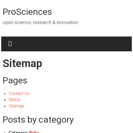
Lompat
ke
ProSciences
konten
open science, research & innovation
Sitemap
Pages
Contact Us
DMCA
Sitemap
Posts by category
Category:
Buku