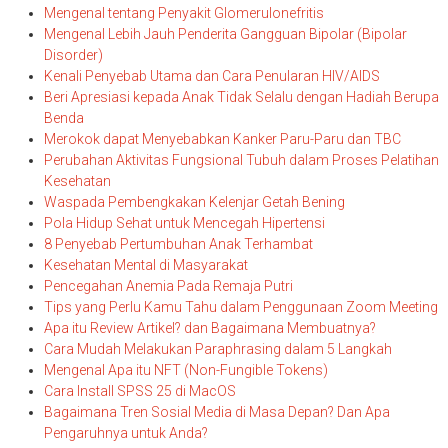
Mengenal tentang Penyakit Glomerulonefritis
Mengenal Lebih Jauh Penderita Gangguan Bipolar (Bipolar
Disorder)
Kenali Penyebab Utama dan Cara Penularan HIV/AIDS
Beri Apresiasi kepada Anak Tidak Selalu dengan Hadiah Berupa
Benda
Merokok dapat Menyebabkan Kanker Paru-Paru dan TBC
Perubahan Aktivitas Fungsional Tubuh dalam Proses Pelatihan
Kesehatan
Waspada Pembengkakan Kelenjar Getah Bening
Pola Hidup Sehat untuk Mencegah Hipertensi
8 Penyebab Pertumbuhan Anak Terhambat
Kesehatan Mental di Masyarakat
Pencegahan Anemia Pada Remaja Putri
Tips yang Perlu Kamu Tahu dalam Penggunaan Zoom Meeting
Apa itu Review Artikel? dan Bagaimana Membuatnya?
Cara Mudah Melakukan Paraphrasing dalam 5 Langkah
Mengenal Apa itu NFT (Non-Fungible Tokens)
Cara Install SPSS 25 di MacOS
Bagaimana Tren Sosial Media di Masa Depan? Dan Apa
Pengaruhnya untuk Anda?