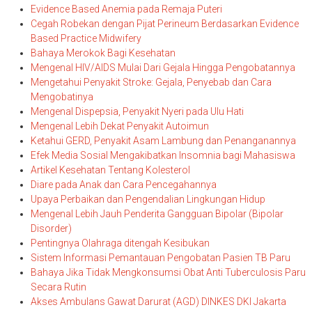
Evidence Based Anemia pada Remaja Puteri
Cegah Robekan dengan Pijat Perineum Berdasarkan Evidence
Based Practice Midwifery
Bahaya Merokok Bagi Kesehatan
Mengenal HIV/AIDS Mulai Dari Gejala Hingga Pengobatannya
Mengetahui Penyakit Stroke: Gejala, Penyebab dan Cara
Mengobatinya
Mengenal Dispepsia, Penyakit Nyeri pada Ulu Hati
Mengenal Lebih Dekat Penyakit Autoimun
Ketahui GERD, Penyakit Asam Lambung dan Penanganannya
Efek Media Sosial Mengakibatkan Insomnia bagi Mahasiswa
Artikel Kesehatan Tentang Kolesterol
Diare pada Anak dan Cara Pencegahannya
Upaya Perbaikan dan Pengendalian Lingkungan Hidup
Mengenal Lebih Jauh Penderita Gangguan Bipolar (Bipolar
Disorder)
Pentingnya Olahraga ditengah Kesibukan
Sistem Informasi Pemantauan Pengobatan Pasien TB Paru
Bahaya Jika Tidak Mengkonsumsi Obat Anti Tuberculosis Paru
Secara Rutin
Akses Ambulans Gawat Darurat (AGD) DINKES DKI Jakarta