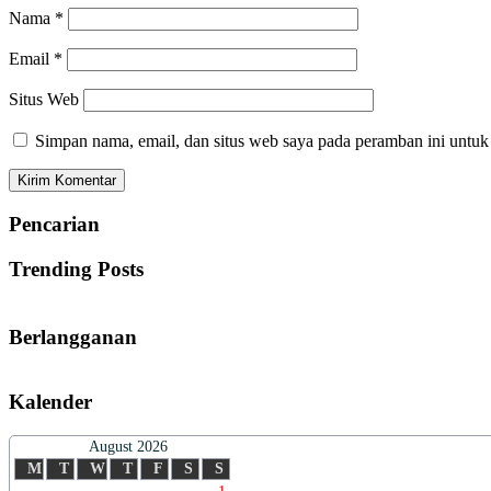
Nama
*
Email
*
Situs Web
Simpan nama, email, dan situs web saya pada peramban ini untuk
Pencarian
Trending Posts
Berlangganan
Kalender
August 2026
M
T
W
T
F
S
S