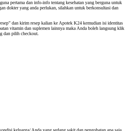
ngguna pertama dan info-info tentang kesehatan yang berguna untuk
engan dokter yang anda perlukan, silahkan untuk berkonsultasi dan
resep” dan kirim resep kalian ke Apotek K24 kemudian isi identitas
batan vitamin dan suplemen lainnya maka Anda boleh langsung klik
 dan pilih checkout.
kondisi keluarga/ Anda yang sedang sakit dan pengobatan apa saja