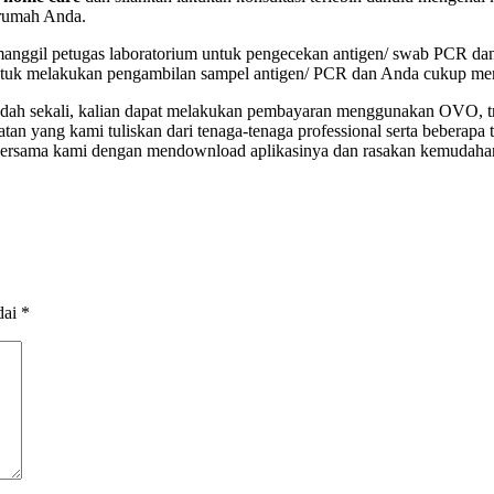
 rumah Anda.
nggil petugas laboratorium untuk pengecekan antigen/ swab PCR dan 
ntuk melakukan pengambilan sampel antigen/ PCR dan Anda cukup mem
ah sekali, kalian dapat melakukan pembayaran menggunakan OVO, tra
atan yang kami tuliskan dari tenaga-tenaga professional serta beberapa 
sama kami dengan mendownload aplikasinya dan rasakan kemudahan m
dai
*