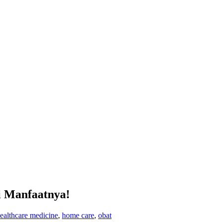
i Manfaatnya!
ealthcare medicine
,
home care
,
obat