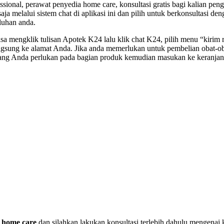
ssional, perawat penyedia home care, konsultasi gratis bagi kalian pe
aja melalui sistem chat di aplikasi ini dan pilih untuk berkonsultasi d
luhan anda.
isa mengklik tulisan Apotek K24 lalu klik chat K24, pilih menu “kirim 
angsung ke alamat Anda. Jika anda memerlukan untuk pembelian obat-o
yang Anda perlukan pada bagian produk kemudian masukan ke keranjang
k
home care
dan silahkan lakukan konsultasi terlebih dahulu mengenai 