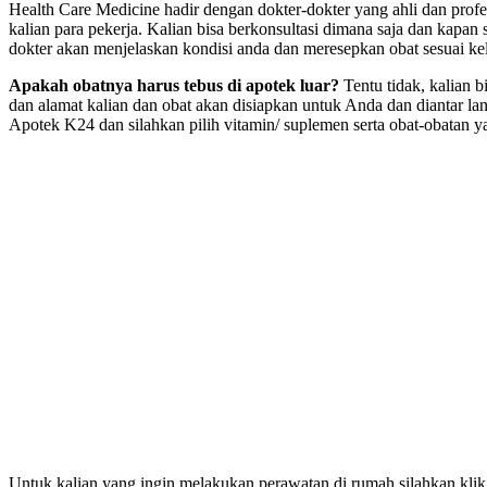
Health Care Medicine hadir dengan dokter-dokter yang ahli dan profe
kalian para pekerja. Kalian bisa berkonsultasi dimana saja dan kapan s
dokter akan menjelaskan kondisi anda dan meresepkan obat sesuai ke
Apakah obatnya harus tebus di apotek luar?
Tentu tidak, kalian b
dan alamat kalian dan obat akan disiapkan untuk Anda dan diantar l
Apotek K24 dan silahkan pilih vitamin/ suplemen serta obat-obatan 
Untuk kalian yang ingin melakukan perawatan di rumah silahkan kli