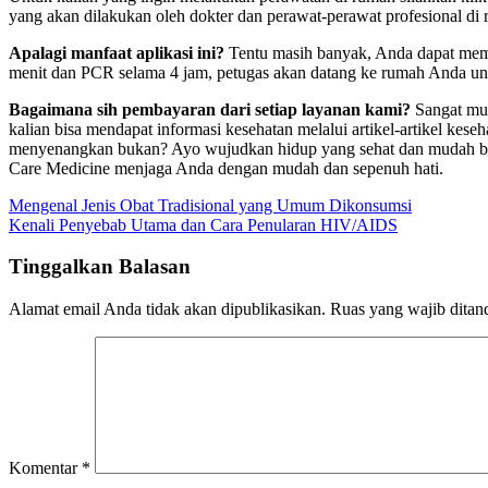
yang akan dilakukan oleh dokter dan perawat-perawat profesional di
Apalagi manfaat aplikasi ini?
Tentu masih banyak, Anda dapat mema
menit dan PCR selama 4 jam, petugas akan datang ke rumah Anda u
Bagaimana sih pembayaran dari setiap layanan kami?
Sangat mud
kalian bisa mendapat informasi kesehatan melalui artikel-artikel keseh
menyenangkan bukan? Ayo wujudkan hidup yang sehat dan mudah ber
Care Medicine menjaga Anda dengan mudah dan sepenuh hati.
Navigasi
Mengenal Jenis Obat Tradisional yang Umum Dikonsumsi
Kenali Penyebab Utama dan Cara Penularan HIV/AIDS
pos
Tinggalkan Balasan
Alamat email Anda tidak akan dipublikasikan.
Ruas yang wajib ditan
Komentar
*