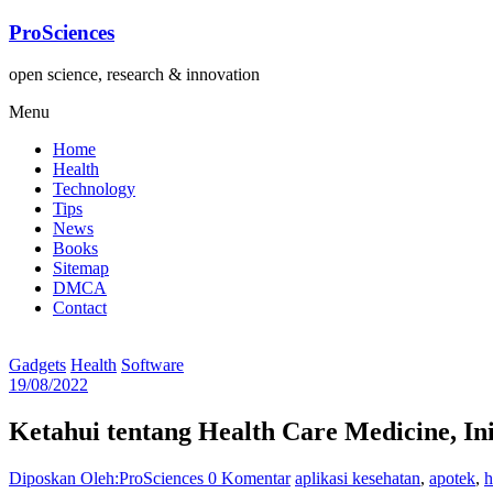
Lompat
ProSciences
ke
konten
open science, research & innovation
Menu
Home
Health
Technology
Tips
News
Books
Sitemap
DMCA
Contact
Gadgets
Health
Software
19/08/2022
Ketahui tentang Health Care Medicine, In
Diposkan Oleh:ProSciences
0 Komentar
aplikasi kesehatan
,
apotek
,
h