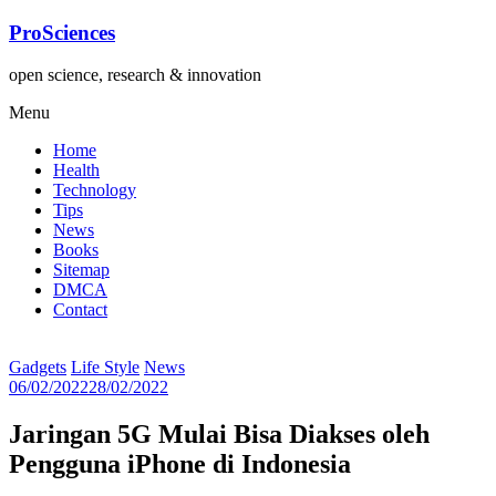
Lompat
ProSciences
ke
konten
open science, research & innovation
Menu
Home
Health
Technology
Tips
News
Books
Sitemap
DMCA
Contact
Gadgets
Life Style
News
06/02/2022
28/02/2022
Jaringan 5G Mulai Bisa Diakses oleh
Pengguna iPhone di Indonesia