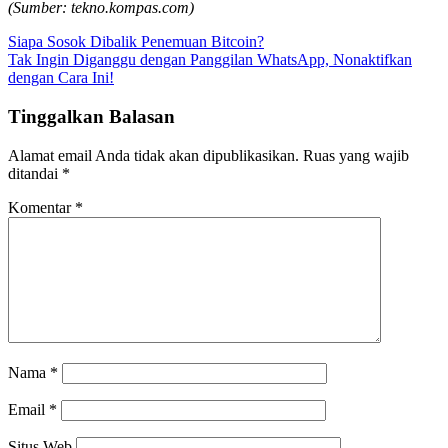
(Sumber: tekno.kompas.com)
Navigasi
Siapa Sosok Dibalik Penemuan Bitcoin?
Tak Ingin Diganggu dengan Panggilan WhatsApp, Nonaktifkan
pos
dengan Cara Ini!
Tinggalkan Balasan
Alamat email Anda tidak akan dipublikasikan.
Ruas yang wajib
ditandai
*
Komentar
*
Nama
*
Email
*
Situs Web