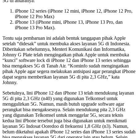
5G di antaranya:
iPhone 12 series (iPhone 12 mini, iPhone 12, iPhone 12 Pro,
iPhone 12 Pro Max)
iPhone 13 (iPhone mini, iPhone 13, iPhone 13 Pro, dan
iPhone 13 Pro Max).
Tentu saja pembaruan ini adalah bentuk tanggapan pihak Apple
setelah “didesak” untuk membuka akses layanan 5G di Indonesia.
Diberitakan sebelumnya, Menteri Komunikasi dan Informatika,
Johnny G Plate telah mengingatkan pihak Apple untuk membuka
“kunci” software lock di iPhone 12 dan iPhone 13 series sehingga
bisa mengakses 5G di Tanah Air. “Kominfo sudah mengingatkan
pihak Apple agar segera melakukan antisipasi agar perangkat iPhone
dapat segera memberikan layanan 5G di pita 2,3 GHz,” kata
Johnny.
Sebetulnya, lini iPhone 12 dan iPhone 13 telah mendukung layanan
5G di pita 2,3 GHz (n40) yang digunakan Telkomsel untuk
menggulirkan 5G. Namun, masih butuh upgrade software agar
perangkat bisa mengaksesnya. Selain mendukung pita 2,3 GHz
yang digunakan Telkomsel untuk menggelar 5G, secara teknis
kedua lini iPhone tersebut juga bisa digunakan untuk menikmati
layanan 5G Indosat Ooredoo di frekuensi 1,8 GHz (n3). Namun,
belum diketahui apakah iPhone 12 series dan iPhone 13 series sudah
bisa mengakses layanan 5G dari operator lain atau belum. Selain