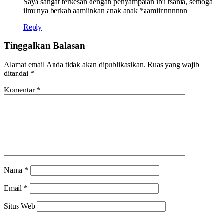
Saya sangat terkesan dengan penyampaian ibu tsania, semoga
ilmunya berkah aamiinkan anak anak *aamiinnnnnnn
Reply
Tinggalkan Balasan
Alamat email Anda tidak akan dipublikasikan.
Ruas yang wajib
ditandai
*
Komentar
*
Nama
*
Email
*
Situs Web