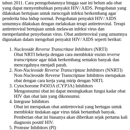
tahun 2011. Cara penngobatannya hingga saat ini belum ada obat
yang dapat menyembuhkan penyakit HIV/ AIDS. Pengobatan yang
dilakukan bertujuan untuk mencegah infeksi berkembang agar
penderita bisa hidup normal. Pengobatan penyakit HIV/ AIDS
umumnya dilakukan dengan melakukan terapi antiretroviral. Terapi
antiretroviral bertujuan untuk melawan infeksi virus dan
memperlambat penyebaran virus. Obat antiretroviral yang umumnya
digunakan dalam mengobati penyakit HIV/ AIDS seperti berikut:
Nucleoside Reverse Transcritase Inhibitors
(NRTI)
Obat NRTI bekerja dengan cara memblokir enzim
reverse
transcriptase
agar tidak berkembang semakin banyak dan
mencegahnya menjadi parah.
Non-Nucleoside Reverse Transcriptase Inhibitors
(NNRTI)
Non-Nucleoside Reverse Transcriptase Inhibitros merupakan
obat dengan cara kerja yang mirip dengan NRTI.
Cytochorome P4503A (CYP3A) Inhibitors
Mengonsumsi obat ini dapat meningkatkan fungsi kadar obat
HIV dan obat lain yang dikonsumsi.
Integrase Inhibitors
Obat ini merupakan obat antiretroviral yang bertugas untuk
memblokir tindakan agar virus tidak bertambah banyak.
Pemberian obat ini biasanya akan diberikan sejak pertama kali
diagnosis positif HIV.
Protease Inhibitors (PI)