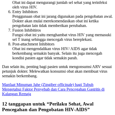
Obat ini dapat mengurangi jumlah sel sehat yang terinfeksi
oleh virus HIV.
Entry Inhibitors
Penggunaan obat ini jarang digunakan pada pengobatan awal.
Dokter akan mulai merekomendasikan obat ini ketika
pengobatan lain tidak memberikan perubahan.
Fusion Inhibitiros
Fungsi obat ini yaitu menghambat virus HIV yang memasuki
sel T inang sehingga mencegah virus bereplekasi.
Post-attachment Inhibitors
Obat ini mengendalikan virus HIV/ AIDS agar tidak
berkembang semakin banyak. Selain itu juga mencegah
kondisi pasien agar tidak semakin parah.
Dan selain itu, penting bagi pasien untuk mengonsumsi ARV sesuai
petunjuk dokter. Melewatkan konsumsi obat akan membuat virus
semakin berkembang.
Navigasi
Manfaat Minuman Jahe (Zingiber officinale) bagi Tubuh
Mengetahui Faktor Penyebab dan Cara Pencegahan Gastritis di
pos
Kalangan Remaja
12 tanggapan untuk “
Perilaku Sehat, Awal
Pencegahan dan Pengobatan HIV-AIDS
”