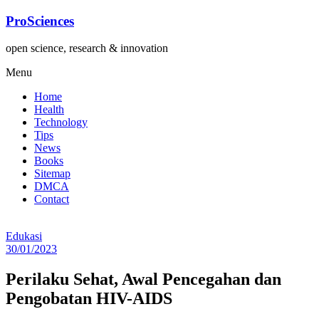
Lompat
ProSciences
ke
konten
open science, research & innovation
Menu
Home
Health
Technology
Tips
News
Books
Sitemap
DMCA
Contact
Edukasi
30/01/2023
Perilaku Sehat, Awal Pencegahan dan
Pengobatan HIV-AIDS