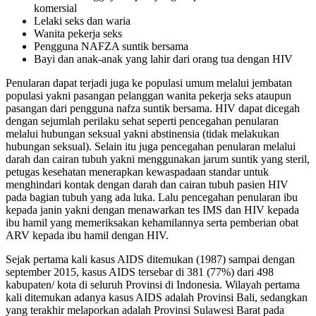
komersial
Lelaki seks dan waria
Wanita pekerja seks
Pengguna NAFZA suntik bersama
Bayi dan anak-anak yang lahir dari orang tua dengan HIV
Penularan dapat terjadi juga ke populasi umum melalui jembatan
populasi yakni pasangan pelanggan wanita pekerja seks ataupun
pasangan dari pengguna nafza suntik bersama. HIV dapat dicegah
dengan sejumlah perilaku sehat seperti pencegahan penularan
melalui hubungan seksual yakni abstinensia (tidak melakukan
hubungan seksual). Selain itu juga pencegahan penularan melalui
darah dan cairan tubuh yakni menggunakan jarum suntik yang steril,
petugas kesehatan menerapkan kewaspadaan standar untuk
menghindari kontak dengan darah dan cairan tubuh pasien HIV
pada bagian tubuh yang ada luka. Lalu pencegahan penularan ibu
kepada janin yakni dengan menawarkan tes IMS dan HIV kepada
ibu hamil yang memeriksakan kehamilannya serta pemberian obat
ARV kepada ibu hamil dengan HIV.
Sejak pertama kali kasus AIDS ditemukan (1987) sampai dengan
september 2015, kasus AIDS tersebar di 381 (77%) dari 498
kabupaten/ kota di seluruh Provinsi di Indonesia. Wilayah pertama
kali ditemukan adanya kasus AIDS adalah Provinsi Bali, sedangkan
yang terakhir melaporkan adalah Provinsi Sulawesi Barat pada