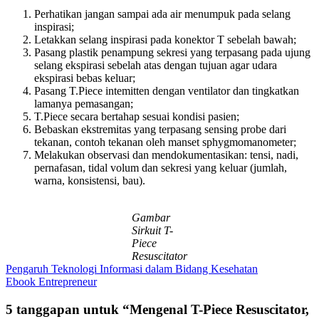
Perhatikan jangan sampai ada air menumpuk pada selang
inspirasi;
Letakkan selang inspirasi pada konektor T sebelah bawah;
Pasang plastik penampung sekresi yang terpasang pada ujung
selang ekspirasi sebelah atas dengan tujuan agar udara
ekspirasi bebas keluar;
Pasang T.Piece intemitten dengan ventilator dan tingkatkan
lamanya pemasangan;
T.Piece secara bertahap sesuai kondisi pasien;
Bebaskan ekstremitas yang terpasang sensing probe dari
tekanan, contoh tekanan oleh manset sphygmomanometer;
Melakukan observasi dan mendokumentasikan: tensi, nadi,
pernafasan, tidal volum dan sekresi yang keluar (jumlah,
warna, konsistensi, bau).
Gambar
Sirkuit T-
Piece
Resuscitator
Navigasi
Pengaruh Teknologi Informasi dalam Bidang Kesehatan
Ebook Entrepreneur
pos
5 tanggapan untuk “
Mengenal T-Piece Resuscitator,