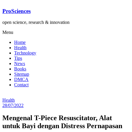
Lompat
ke
ProSciences
konten
open science, research & innovation
Menu
Home
Health
Technology
Tips
News
Books
Sitemap
DMCA
Contact
Health
28/07/2022
Mengenal T-Piece Resuscitator, Alat
untuk Bayi dengan Distress Pernapasan