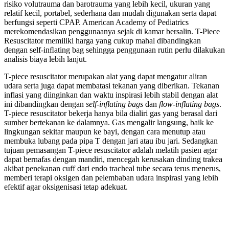
risiko volutrauma dan barotrauma yang lebih kecil, ukuran yang
relatif kecil, portabel, sederhana dan mudah digunakan serta dapat
berfungsi seperti CPAP. American Academy of Pediatrics
merekomendasikan penggunaanya sejak di kamar bersalin. T-Piece
Resuscitator memiliki harga yang cukup mahal dibandingkan
dengan self-inﬂating bag sehingga penggunaan rutin perlu dilakukan
analisis biaya lebih lanjut.
T-piece resuscitator merupakan alat yang dapat mengatur aliran
udara serta juga dapat membatasi tekanan yang diberikan. Tekanan
inflasi yang diinginkan dan waktu inspirasi lebih stabil dengan alat
ini dibandingkan dengan
self-inflating bags
dan
flow-inflating bags
.
T-piece resuscitator bekerja hanya bila dialiri gas yang berasal dari
sumber bertekanan ke dalamnya. Gas mengalir langsung, baik ke
lingkungan sekitar maupun ke bayi, dengan cara menutup atau
membuka lubang pada pipa T dengan jari atau ibu jari. Sedangkan
tujuan pemasangan T-piece resuscitator adalah melatih pasien agar
dapat bernafas dengan mandiri, mencegah kerusakan dinding trakea
akibat penekanan cuff dari endo tracheal tube secara terus menerus,
memberi terapi oksigen dan pelembaban udara inspirasi yang lebih
efektif agar oksigenisasi tetap adekuat.