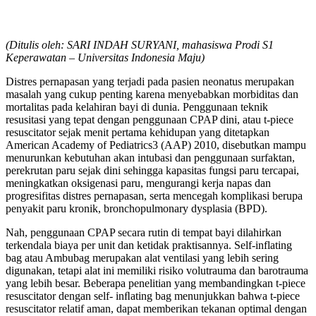
(Ditulis oleh: SARI INDAH SURYANI, mahasiswa Prodi S1
Keperawatan – Universitas Indonesia Maju)
Distres pernapasan yang terjadi pada pasien neonatus merupakan
masalah yang cukup penting karena menyebabkan morbiditas dan
mortalitas pada kelahiran bayi di dunia. Penggunaan teknik
resusitasi yang tepat dengan penggunaan CPAP dini, atau t-piece
resuscitator sejak menit pertama kehidupan yang ditetapkan
American Academy of Pediatrics3 (AAP) 2010, disebutkan mampu
menurunkan kebutuhan akan intubasi dan penggunaan surfaktan,
perekrutan paru sejak dini sehingga kapasitas fungsi paru tercapai,
meningkatkan oksigenasi paru, mengurangi kerja napas dan
progresifitas distres pernapasan, serta mencegah komplikasi berupa
penyakit paru kronik, bronchopulmonary dysplasia (BPD).
Nah, penggunaan CPAP secara rutin di tempat bayi dilahirkan
terkendala biaya per unit dan ketidak praktisannya. Self-inflating
bag atau Ambubag merupakan alat ventilasi yang lebih sering
digunakan, tetapi alat ini memiliki risiko volutrauma dan barotrauma
yang lebih besar. Beberapa penelitian yang membandingkan t-piece
resuscitator dengan self- inﬂating bag menunjukkan bahwa t-piece
resuscitator relatif aman, dapat memberikan tekanan optimal dengan