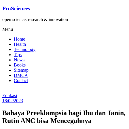
Lompat
ProSciences
ke
konten
open science, research & innovation
Menu
Home
Health
Technology
Tips
News
Books
Sitemap
DMCA
Contact
Edukasi
18/02/2023
Bahaya Preeklampsia bagi Ibu dan Janin,
Rutin ANC bisa Mencegahnya