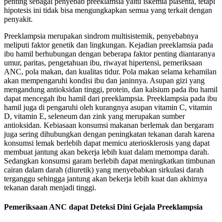
penting sebagai penyebab preeklamsia yaitu iskemia plasenta, tetapi
hipotesis ini tidak bisa mengungkapkan semua yang terkait dengan
penyakit.
Preeklampsia merupakan sindrom multisistemik, penyebabnya
meliputi faktor genetik dan lingkungan. Kejadian preeklamsia pada
ibu hamil berhubungan dengan beberapa faktor penting diantaranya
umur, paritas, pengetahuan ibu, riwayat hipertensi, pemeriksaan
ANC, pola makan, dan kualitas tidur. Pola makan selama kehamilan
akan mempengaruhi kondisi ibu dan janinnya. Asupan gizi yang
mengandung antioksidan tinggi, protein, dan kalsium pada ibu hamil
dapat mencegah ibu hamil dari preeklampsia. Preeklampsia pada ibu
hamil juga di pengaruhi oleh kurangnya asupan vitamin C, vitamin
D, vitamin E, seleneum dan zink yang merupakan sumber
antioksidan. Kebiasaan konsumsi makanan berlemak dan bergaram
juga sering dihubungkan dengan peningkatan tekanan darah karena
konsumsi lemak berlebih dapat memicu ateriosklerosis yang dapat
membuat jantung akan bekerja lebih kuat dalam memompa darah.
Sedangkan konsumsi garam berlebih dapat meningkatkan timbunan
cairan dalam darah (diuretik) yang menyebabkan sirkulasi darah
terganggu sehingga jantung akan bekerja lebih kuat dan akhirnya
tekanan darah menjadi tinggi.
Pemeriksaan ANC dapat Deteksi Dini Gejala Preeklampsia