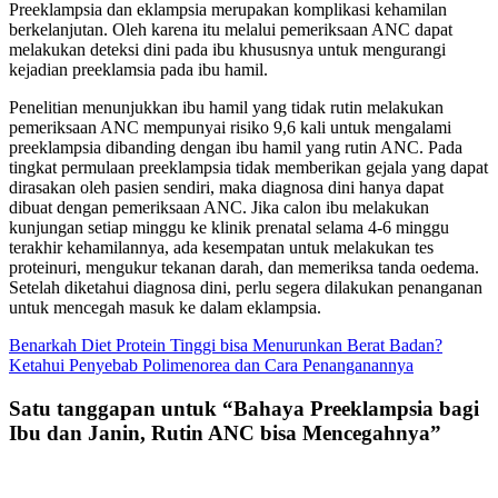
Preeklampsia dan eklampsia merupakan komplikasi kehamilan
berkelanjutan. Oleh karena itu melalui pemeriksaan ANC dapat
melakukan deteksi dini pada ibu khususnya untuk mengurangi
kejadian preeklamsia pada ibu hamil.
Penelitian menunjukkan ibu hamil yang tidak rutin melakukan
pemeriksaan ANC mempunyai risiko 9,6 kali untuk mengalami
preeklampsia dibanding dengan ibu hamil yang rutin ANC. Pada
tingkat permulaan preeklampsia tidak memberikan gejala yang dapat
dirasakan oleh pasien sendiri, maka diagnosa dini hanya dapat
dibuat dengan pemeriksaan ANC. Jika calon ibu melakukan
kunjungan setiap minggu ke klinik prenatal selama 4-6 minggu
terakhir kehamilannya, ada kesempatan untuk melakukan tes
proteinuri, mengukur tekanan darah, dan memeriksa tanda oedema.
Setelah diketahui diagnosa dini, perlu segera dilakukan penanganan
untuk mencegah masuk ke dalam eklampsia.
Navigasi
Benarkah Diet Protein Tinggi bisa Menurunkan Berat Badan?
Ketahui Penyebab Polimenorea dan Cara Penanganannya
pos
Satu tanggapan untuk “
Bahaya Preeklampsia bagi
Ibu dan Janin, Rutin ANC bisa Mencegahnya
”