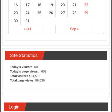
16
17
18
19
20
21
22
23
24
25
26
27
28
29
30
31
« Jul
Sep »
Site Statistics
Today's visitors:
603
Today's page views: :
603
Total visitors :
84,532
Total page views:
86,536
Login