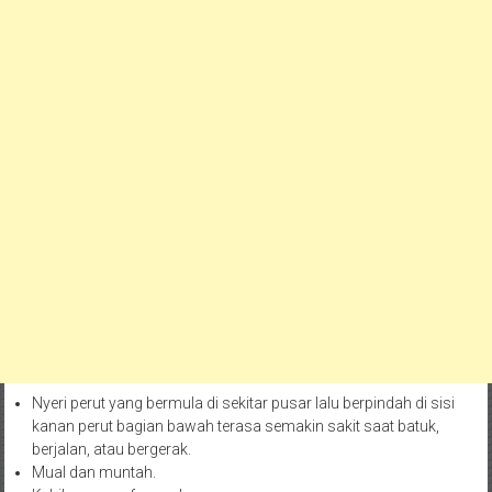
Nyeri perut yang bermula di sekitar pusar lalu berpindah di sisi
kanan perut bagian bawah terasa semakin sakit saat batuk,
berjalan, atau bergerak.
Mual dan muntah.