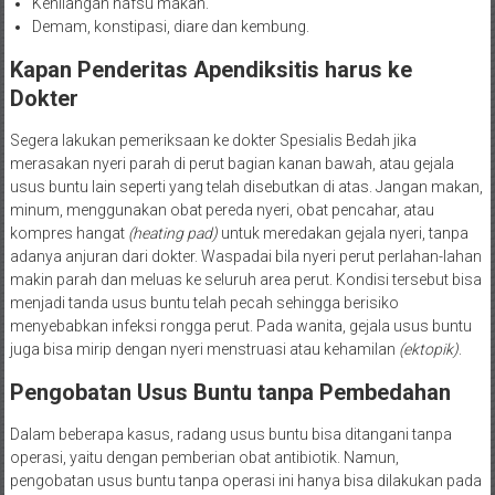
Kehilangan nafsu makan.
Demam, konstipasi, diare dan kembung.
Kapan Penderitas Apendiksitis harus ke
Dokter
Segera lakukan pemeriksaan ke dokter Spesialis Bedah jika
merasakan nyeri parah di perut bagian kanan bawah, atau gejala
usus buntu lain seperti yang telah disebutkan di atas. Jangan makan,
minum, menggunakan obat pereda nyeri, obat pencahar, atau
kompres hangat
(heating pad)
untuk meredakan gejala nyeri, tanpa
adanya anjuran dari dokter. Waspadai bila nyeri perut perlahan-lahan
makin parah dan meluas ke seluruh area perut. Kondisi tersebut bisa
menjadi tanda usus buntu telah pecah sehingga berisiko
menyebabkan infeksi rongga perut. Pada wanita, gejala usus buntu
juga bisa mirip dengan nyeri menstruasi atau kehamilan
(ektopik)
.
Pengobatan Usus Buntu tanpa Pembedahan
Dalam beberapa kasus, radang usus buntu bisa ditangani tanpa
operasi, yaitu dengan pemberian obat antibiotik. Namun,
pengobatan usus buntu tanpa operasi ini hanya bisa dilakukan pada