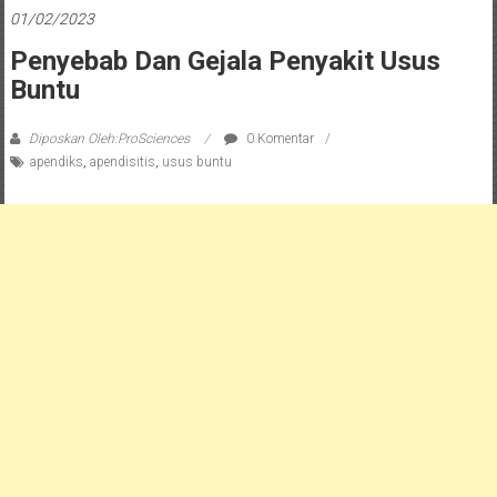
01/02/2023
Penyebab Dan Gejala Penyakit Usus
Buntu
Diposkan Oleh:ProSciences
0 Komentar
apendiks
,
apendisitis
,
usus buntu