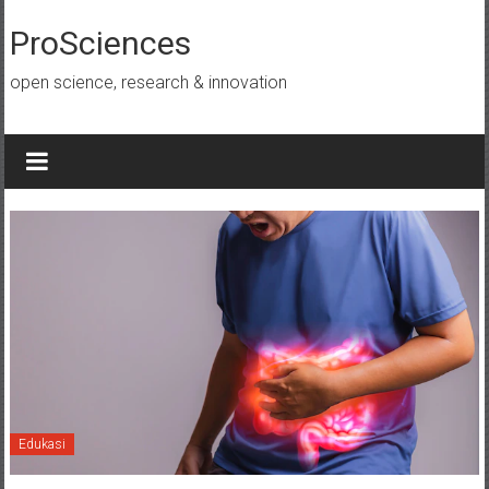
Lompat
ke
ProSciences
konten
open science, research & innovation
Edukasi