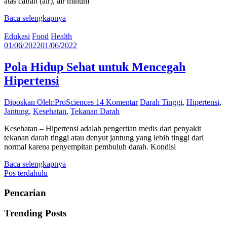
atas cairan (air), air minum
Baca selengkapnya
Edukasi
Food
Health
01/06/2022
01/06/2022
Pola Hidup Sehat untuk Mencegah
Hipertensi
Diposkan Oleh:ProSciences
14 Komentar
Darah Tinggi
,
Hipertensi
,
Jantung
,
Kesehatan
,
Tekanan Darah
Kesehatan – Hipertensi adalah pengertian medis dari penyakit
tekanan darah tinggi atau denyut jantung yang lebih tinggi dari
normal karena penyempitan pembuluh darah. Kondisi
Baca selengkapnya
Navigasi
Pos terdahulu
pos
Pencarian
Trending Posts