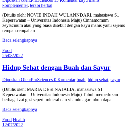
Diposkan Oleh:ProSciences
13 Komentar
kayu manis
,
komplementer
,
terapi herbal
(Ditulis oleh: NOVIE INDAH WULANNDARI, mahasiswa S1
Keperawatan – Universitas Indonesia Maju) Cinnamomum
zeylacinum atau yang biasa disebut dengan kayu manis yaitu sejenis
rempah-rempahan
Baca selengkapnya
Food
25/08/2022
Hidup Sehat dengan Buah dan Sayur
Diposkan Oleh:ProSciences
0 Komentar
buah
,
hidup sehat
,
sayur
(Ditulis oleh: MARIA DESI NATALIA, mahasiswa S1
Keperawatan – Universitas Indonesia Maju) Tubuh memerlukan
berbagai zat gizi seperti mineral dan vitamin agar tubuh dapat
Baca selengkapnya
Food
Health
12/07/2022