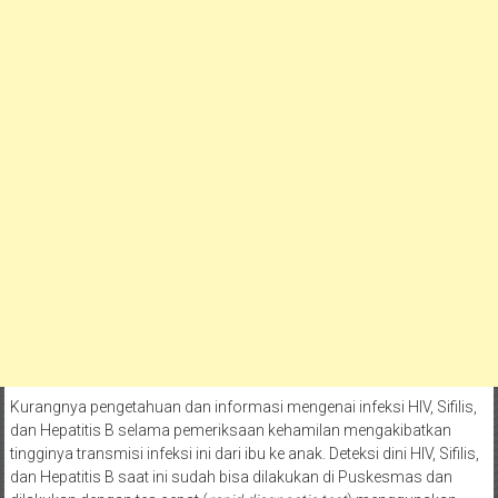
Kurangnya pengetahuan dan informasi mengenai infeksi HIV, Sifilis,
dan Hepatitis B selama pemeriksaan kehamilan mengakibatkan
tingginya transmisi infeksi ini dari ibu ke anak. Deteksi dini HIV, Sifilis,
dan Hepatitis B saat ini sudah bisa dilakukan di Puskesmas dan