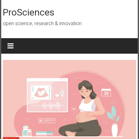
Lompat
ke
ProSciences
konten
open science, research & innovation