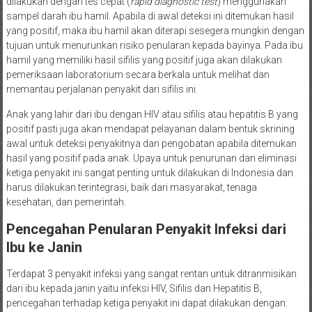
dilakukan dengan tes cepat (
rapid diagnostic test
) menggunakan
sampel darah ibu hamil. Apabila di awal deteksi ini ditemukan hasil
yang positif, maka ibu hamil akan diterapi sesegera mungkin dengan
tujuan untuk menurunkan risiko penularan kepada bayinya. Pada ibu
hamil yang memiliki hasil sifilis yang positif juga akan dilakukan
pemeriksaan laboratorium secara berkala untuk melihat dan
memantau perjalanan penyakit dari sifilis ini.
Anak yang lahir dari ibu dengan HIV atau sifilis atau hepatitis B yang
positif pasti juga akan mendapat pelayanan dalam bentuk skrining
awal untuk deteksi penyakitnya dan pengobatan apabila ditemukan
hasil yang positif pada anak. Upaya untuk penurunan dan eliminasi
ketiga penyakit ini sangat penting untuk dilakukan di Indonesia dan
harus dilakukan terintegrasi, baik dari masyarakat, tenaga
kesehatan, dan pemerintah.
Pencegahan Penularan Penyakit Infeksi dari
Ibu ke Janin
Terdapat 3 penyakit infeksi yang sangat rentan untuk ditranmisikan
dari ibu kepada janin yaitu infeksi HIV, Sifilis dan Hepatitis B,
pencegahan terhadap ketiga penyakit ini dapat dilakukan dengan: