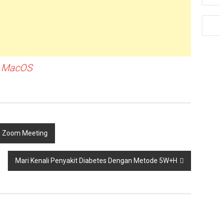
di MacOS
n Zoom Meeting
Mari Kenali Penyakit Diabetes Dengan Metode 5W+H