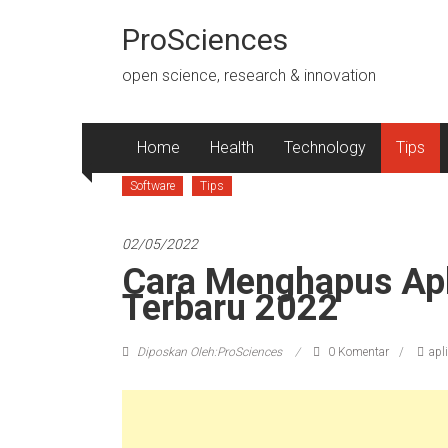
Lompat
ke
ProSciences
konten
open science, research & innovation
Home
Health
Technology
Tips
Software
Tips
02/05/2022
Cara Menghapus Apl
Terbaru 2022
Diposkan Oleh:ProSciences
0 Komentar
apl