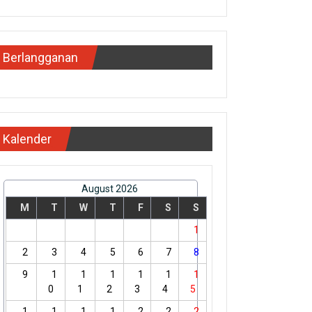
Berlangganan
Kalender
August 2026
M
T
W
T
F
S
S
1
2
3
4
5
6
7
8
9
1
1
1
1
1
1
0
1
2
3
4
5
1
1
1
1
2
2
2