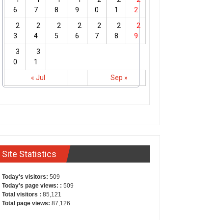
6
7
8
9
0
1
2
2
2
2
2
2
2
2
3
4
5
6
7
8
9
3
3
0
1
« Jul
Sep »
Site Statistics
Today's visitors:
509
Today's page views: :
509
Total visitors :
85,121
Total page views:
87,126