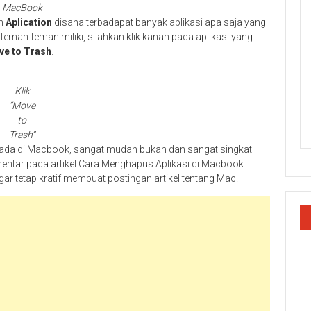
MacBook
an
Aplication
disana terbadapat banyak aplikasi apa saja yang
man-teman miliki, silahkan klik kanan pada aplikasi yang
e to Trash
.
Klik
“Move
to
Trash”
g ada di Macbook, sangat mudah bukan dan sangat singkat
ntar pada artikel Cara Menghapus Aplikasi di Macbook
r tetap kratif membuat postingan artikel tentang Mac.