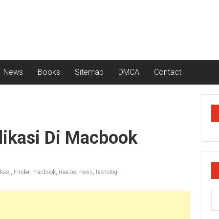
News
Books
Sitemap
DMCA
Contact
ikasi Di Macbook
ikasi
,
Finder
,
macbook
,
macos
,
news
,
teknologi