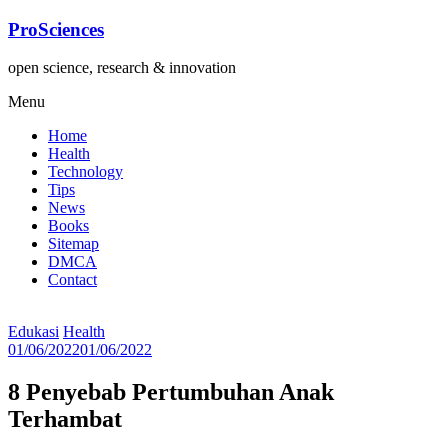
Lompat
ProSciences
ke
konten
open science, research & innovation
Menu
Home
Health
Technology
Tips
News
Books
Sitemap
DMCA
Contact
Edukasi
Health
01/06/2022
01/06/2022
8 Penyebab Pertumbuhan Anak
Terhambat