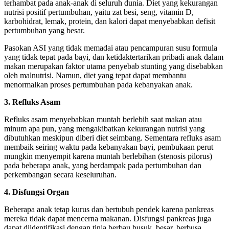
terhambat pada anak-anak di seluruh dunia. Diet yang kekurangan
nutrisi positif pertumbuhan, yaitu zat besi, seng, vitamin D,
karbohidrat, lemak, protein, dan kalori dapat menyebabkan defisit
pertumbuhan yang besar.
Pasokan ASI yang tidak memadai atau pencampuran susu formula
yang tidak tepat pada bayi, dan ketidaktertarikan pribadi anak dalam
makan merupakan faktor utama penyebab stunting yang disebabkan
oleh malnutrisi. Namun, diet yang tepat dapat membantu
menormalkan proses pertumbuhan pada kebanyakan anak.
3. Refluks Asam
Refluks asam menyebabkan muntah berlebih saat makan atau
minum apa pun, yang mengakibatkan kekurangan nutrisi yang
dibutuhkan meskipun diberi diet seimbang. Sementara refluks asam
membaik seiring waktu pada kebanyakan bayi, pembukaan perut
mungkin menyempit karena muntah berlebihan (stenosis pilorus)
pada beberapa anak, yang berdampak pada pertumbuhan dan
perkembangan secara keseluruhan.
4. Disfungsi Organ
Beberapa anak tetap kurus dan bertubuh pendek karena pankreas
mereka tidak dapat mencerna makanan. Disfungsi pankreas juga
dapat diidentifikasi dengan tinja berbau busuk, besar, berbusa,