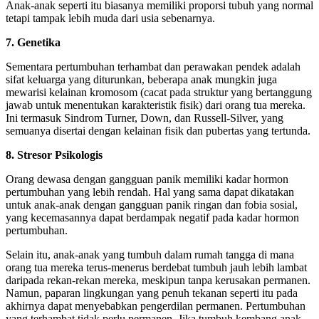
Anak-anak seperti itu biasanya memiliki proporsi tubuh yang normal
tetapi tampak lebih muda dari usia sebenarnya.
7. Genetika
Sementara pertumbuhan terhambat dan perawakan pendek adalah
sifat keluarga yang diturunkan, beberapa anak mungkin juga
mewarisi kelainan kromosom (cacat pada struktur yang bertanggung
jawab untuk menentukan karakteristik fisik) dari orang tua mereka.
Ini termasuk Sindrom Turner, Down, dan Russell-Silver, yang
semuanya disertai dengan kelainan fisik dan pubertas yang tertunda.
8. Stresor Psikologis
Orang dewasa dengan gangguan panik memiliki kadar hormon
pertumbuhan yang lebih rendah. Hal yang sama dapat dikatakan
untuk anak-anak dengan gangguan panik ringan dan fobia sosial,
yang kecemasannya dapat berdampak negatif pada kadar hormon
pertumbuhan.
Selain itu, anak-anak yang tumbuh dalam rumah tangga di mana
orang tua mereka terus-menerus berdebat tumbuh jauh lebih lambat
daripada rekan-rekan mereka, meskipun tanpa kerusakan permanen.
Namun, paparan lingkungan yang penuh tekanan seperti itu pada
akhirnya dapat menyebabkan pengerdilan permanen. Pertumbuhan
yang terhambat tidak perlu permanen. Jika tumbuh kembang anak