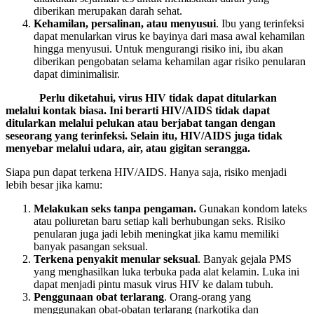
diberikan merupakan darah sehat.
Kehamilan, persalinan, atau menyusui
. Ibu yang terinfeksi
dapat menularkan virus ke bayinya dari masa awal kehamilan
hingga menyusui. Untuk mengurangi risiko ini, ibu akan
diberikan pengobatan selama kehamilan agar risiko penularan
dapat diminimalisir.
­ Perlu diketahui, virus HIV tidak dapat ditularkan
melalui kontak biasa. Ini berarti HIV/AIDS tidak dapat
ditularkan melalui pelukan atau berjabat tangan dengan
seseorang yang terinfeksi. Selain itu, HIV/AIDS juga tidak
menyebar melalui udara, air, atau gigitan serangga.
Siapa pun dapat terkena HIV/AIDS. Hanya saja, risiko menjadi
lebih besar jika kamu:
Melakukan seks tanpa pengaman.
Gunakan kondom lateks
atau poliuretan baru setiap kali berhubungan seks. Risiko
penularan juga jadi lebih meningkat jika kamu memiliki
banyak pasangan seksual.
Terkena penyakit menular seksual
. Banyak gejala PMS
yang menghasilkan luka terbuka pada alat kelamin. Luka ini
dapat menjadi pintu masuk virus HIV ke dalam tubuh.
Penggunaan obat terlarang
. Orang-orang yang
menggunakan obat-obatan terlarang (narkotika dan