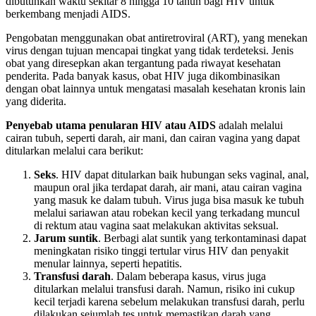
dibutuhkan waktu sekitar 8 hingga 10 tahun bagi HIV untuk
berkembang menjadi AIDS.
Pengobatan menggunakan obat antiretroviral (ART), yang menekan
virus dengan tujuan mencapai tingkat yang tidak terdeteksi. Jenis
obat yang diresepkan akan tergantung pada riwayat kesehatan
penderita. Pada banyak kasus, obat HIV juga dikombinasikan
dengan obat lainnya untuk mengatasi masalah kesehatan kronis lain
yang diderita.
Penyebab utama penularan HIV atau AIDS
adalah melalui
cairan tubuh, seperti darah, air mani, dan cairan vagina yang dapat
ditularkan melalui cara berikut:
Seks
. HIV dapat ditularkan baik hubungan seks vaginal, anal,
maupun oral jika terdapat darah, air mani, atau cairan vagina
yang masuk ke dalam tubuh. Virus juga bisa masuk ke tubuh
melalui sariawan atau robekan kecil yang terkadang muncul
di rektum atau vagina saat melakukan aktivitas seksual.
Jarum suntik
. Berbagi alat suntik yang terkontaminasi dapat
meningkatan risiko tinggi tertular virus HIV dan penyakit
menular lainnya, seperti hepatitis.
Transfusi darah
. Dalam beberapa kasus, virus juga
ditularkan melalui transfusi darah. Namun, risiko ini cukup
kecil terjadi karena sebelum melakukan transfusi darah, perlu
dilakukan sejumlah tes untuk memastikan darah yang