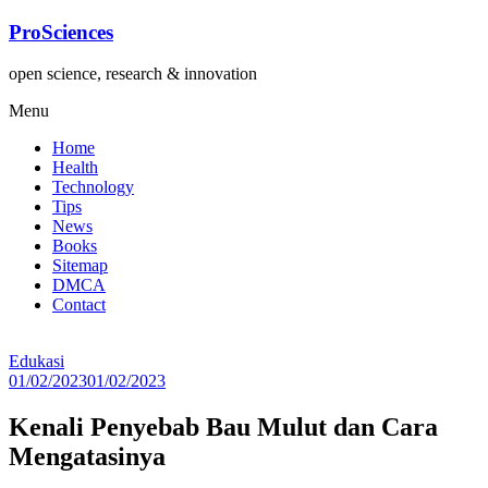
Lompat
ProSciences
ke
konten
open science, research & innovation
Menu
Home
Health
Technology
Tips
News
Books
Sitemap
DMCA
Contact
Edukasi
01/02/2023
01/02/2023
Kenali Penyebab Bau Mulut dan Cara
Mengatasinya