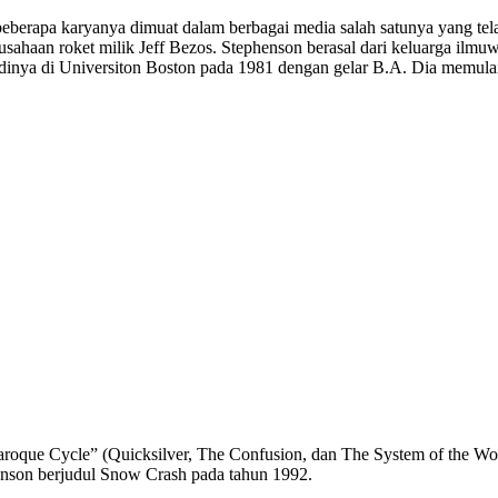
, beberapa karyanya dimuat dalam berbagai media salah satunya yang t
usahaan roket milik Jeff Bezos. Stephenson berasal dari keluarga ilmu
inya di Universiton Boston pada 1981 dengan gelar B.A. Dia memulai 
 Baroque Cycle” (Quicksilver, The Confusion, dan The System of the
henson berjudul Snow Crash pada tahun 1992.