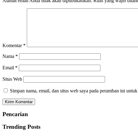
Alamat email Anda tidak akan dipublikasikan.
Ruas yang wajib ditan
Komentar
*
Nama
*
Email
*
Situs Web
Simpan nama, email, dan situs web saya pada peramban ini untuk
Pencarian
Trending Posts