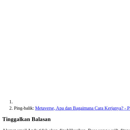
Ping-balik:
Metaverse, Apa dan Bagaimana Cara Kerjanya? - P
Tinggalkan Balasan