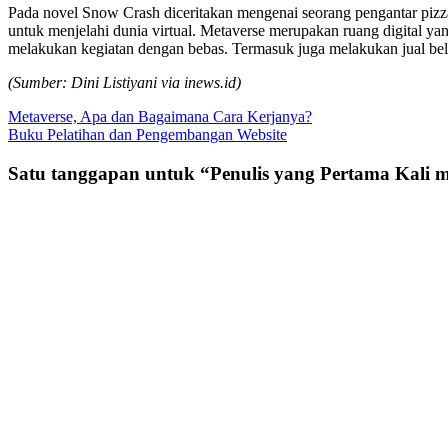
Pada novel Snow Crash diceritakan mengenai seorang pengantar piz
untuk menjelahi dunia virtual. Metaverse merupakan ruang digital ya
melakukan kegiatan dengan bebas. Termasuk juga melakukan jual beli 
(Sumber: Dini Listiyani via inews.id)
Navigasi
Metaverse, Apa dan Bagaimana Cara Kerjanya?
Buku Pelatihan dan Pengembangan Website
pos
Satu tanggapan untuk “
Penulis yang Pertama Kali 