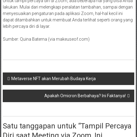
Untuk tampil percaya diri di Zoom, ada beberapa hal yang bisa Anda
lakukan. Mulai dari melengkapi peralatan tambahan, sampai dengan
menyesuaikan pengaturan pada aplikasi Zoom, hal-hal kecil ini
dapat ditambahkan untuk membuat Anda terlihat seperti orang yang
lebih percaya diri di layar.
Sumber: Quina Baterna (via makeuseof.com)
Navigasi
Metaverse NFT akan Merubah Budaya Kerja
pos
Apakah Omicron Berbahaya? Ini Faktanya!
Satu tanggapan untuk “
Tampil Percaya
Diri saat Meeting via Zoom, Ini