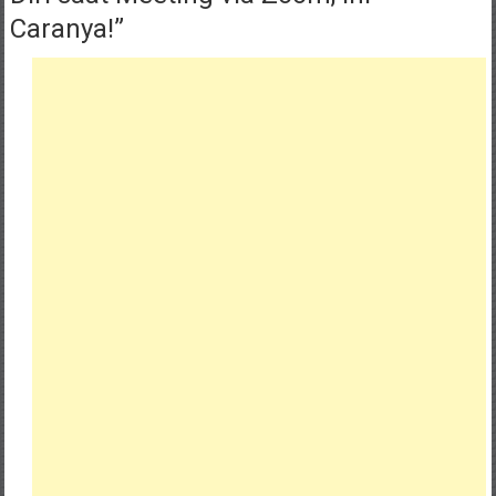
Caranya!
”