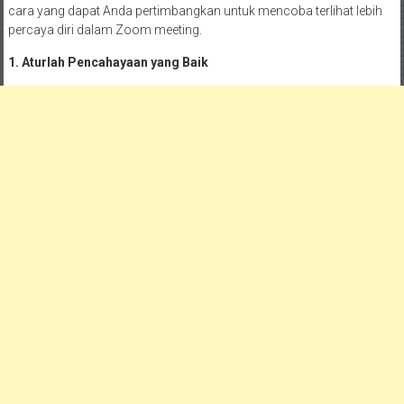
cara yang dapat Anda pertimbangkan untuk mencoba terlihat lebih
percaya diri dalam Zoom meeting.
1. Aturlah Pencahayaan yang Baik