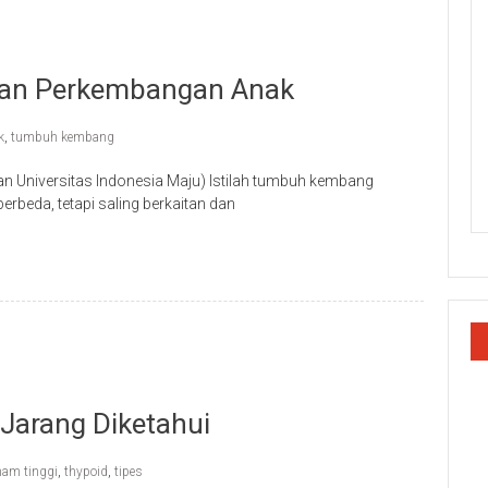
Dan Perkembangan Anak
k
,
tumbuh kembang
nan Universitas Indonesia Maju) Istilah tumbuh kembang
rbeda, tetapi saling berkaitan dan
 Jarang Diketahui
am tinggi
,
thypoid
,
tipes