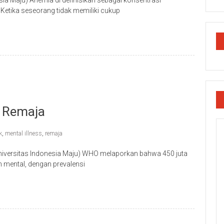
esia Maju) Anemia di definisikan sebagai konsentrasi
etika seseorang tidak memiliki cukup
 Remaja
k
,
mental illness
,
remaja
Universitas Indonesia Maju) WHO melaporkan bahwa 450 juta
n mental, dengan prevalensi