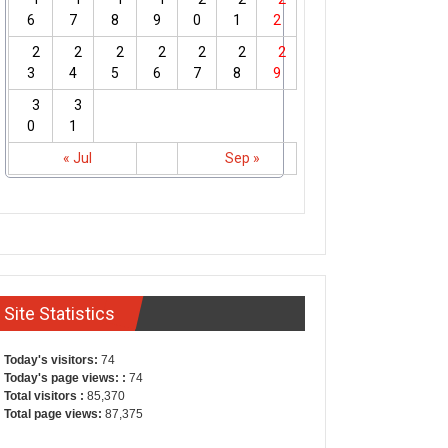
6
7
8
9
0
1
2
2
2
2
2
2
2
2
3
4
5
6
7
8
9
3
3
0
1
« Jul
Sep »
Site Statistics
Today's visitors:
74
Today's page views: :
74
Total visitors :
85,370
Total page views:
87,375