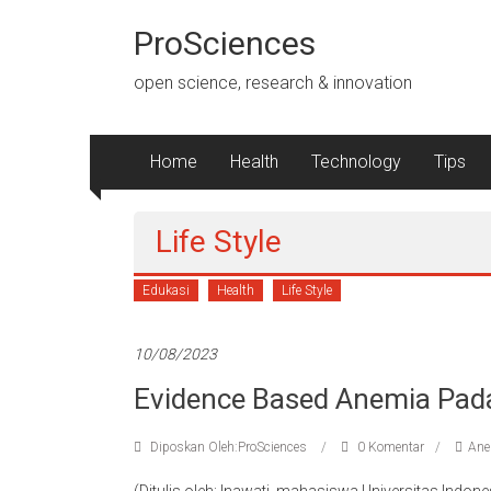
Lompat
ke
ProSciences
konten
open science, research & innovation
Home
Health
Technology
Tips
Life Style
Edukasi
Health
Life Style
10/08/2023
Evidence Based Anemia Pada
Diposkan Oleh:ProSciences
0 Komentar
Ane