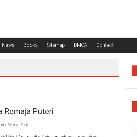
News
Books
Sitemap
DMCA
Contact
 Remaja Puteri
mia
,
Remaja Putri