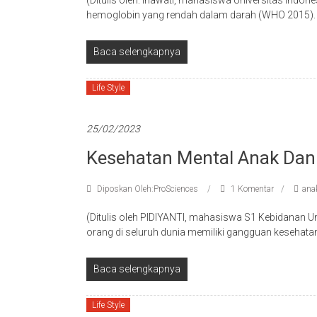
(Ditulis oleh: Inawati, mahasiswa Universitas Indon
hemoglobin yang rendah dalam darah (WHO 2015). K
Baca selengkapnya
Life Style
25/02/2023
Kesehatan Mental Anak Dan
Diposkan Oleh:ProSciences
1 Komentar
ana
(Ditulis oleh PIDIYANTI, mahasiswa S1 Kebidanan 
orang di seluruh dunia memiliki gangguan kesehata
Baca selengkapnya
Life Style