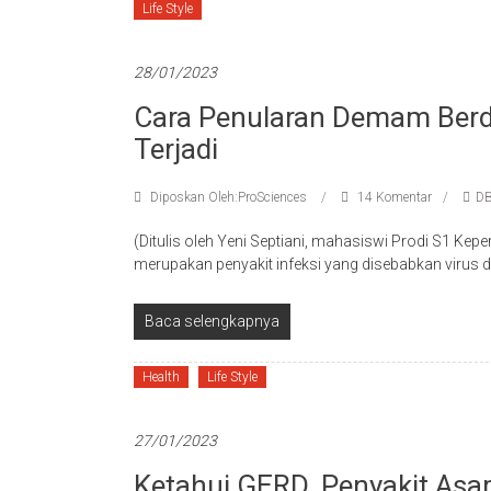
Life Style
28/01/2023
Cara Penularan Demam Berd
Terjadi
Diposkan Oleh:ProSciences
14 Komentar
D
(Ditulis oleh Yeni Septiani, mahasiswi Prodi S1 K
merupakan penyakit infeksi yang disebabkan virus 
Baca selengkapnya
Health
Life Style
27/01/2023
Ketahui GERD, Penyakit A