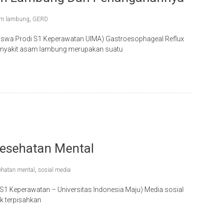
m lambung
,
GERD
iswa Prodi S1 Keperawatan UIMA) Gastroesophageal Reflux
penyakit asam lambung merupakan suatu
Kesehatan Mental
ehatan mental
,
sosial media
S1 Keperawatan – Universitas Indonesia Maju) Media sosial
ak terpisahkan