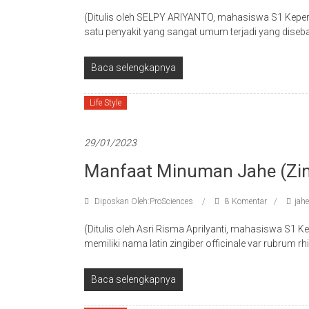
(Ditulis oleh SELPY ARIYANTO, mahasiswa S1 Keper
satu penyakit yang sangat umum terjadi yang diseba
Baca selengkapnya
Life Style
29/01/2023
Manfaat Minuman Jahe (Zing
Diposkan Oleh:ProSciences
8 Komentar
jahe
(Ditulis oleh Asri Risma Aprilyanti, mahasiswa S1 
memiliki nama latin zingiber officinale var rubrum 
Baca selengkapnya