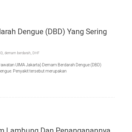
arah Dengue (DBD) Yang Sering
BD
,
demam berdarah
,
DHF
eperawatan UIMA Jakarta) Demam Berdarah Dengue (DBD)
dengue. Penyakit tersebut merupakan
sam Lambung Dan Penanganannya