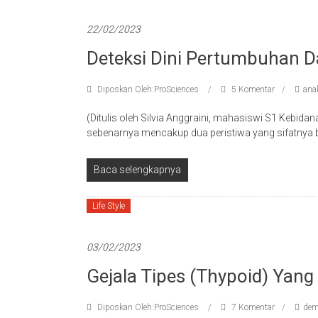
22/02/2023
Deteksi Dini Pertumbuhan 
Diposkan Oleh:ProSciences
5 Komentar
ana
(Ditulis oleh Silvia Anggraini, mahasiswi S1 Kebida
sebenarnya mencakup dua peristiwa yang sifatnya be
Baca selengkapnya
Life Style
03/02/2023
Gejala Tipes (Thypoid) Yang
Diposkan Oleh:ProSciences
7 Komentar
dem