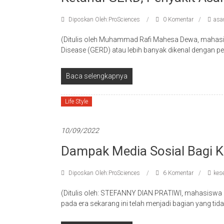
Diposkan Oleh:ProSciences
0 Komentar
asa
(Ditulis oleh Muhammad Rafi Mahesa Dewa, mahas
Disease (GERD) atau lebih banyak dikenal dengan 
Baca selengkapnya
Life Style
10/09/2022
Dampak Media Sosial Bagi 
Diposkan Oleh:ProSciences
6 Komentar
kes
(Ditulis oleh: STEFANNY DIAN PRATIWI, mahasiswa 
pada era sekarang ini telah menjadi bagian yang tid