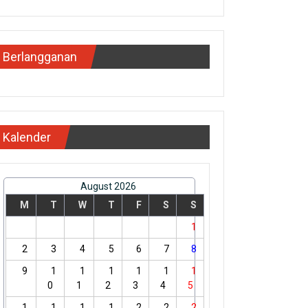
Berlangganan
Kalender
August 2026
M
T
W
T
F
S
S
1
2
3
4
5
6
7
8
9
1
1
1
1
1
1
0
1
2
3
4
5
1
1
1
1
2
2
2