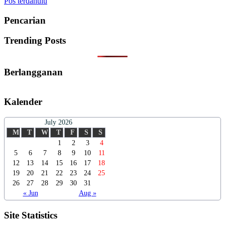
Navigasi
Pos terdahulu
pos
Pencarian
Trending Posts
Berlangganan
Kalender
July 2026
M
T
W
T
F
S
S
1
2
3
4
5
6
7
8
9
10
11
12
13
14
15
16
17
18
19
20
21
22
23
24
25
26
27
28
29
30
31
« Jun
Aug »
Site Statistics