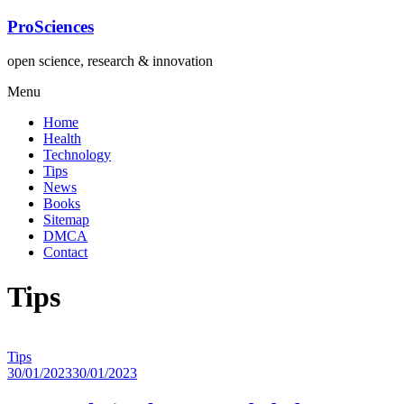
Lompat
ProSciences
ke
konten
open science, research & innovation
Menu
Home
Health
Technology
Tips
News
Books
Sitemap
DMCA
Contact
Tips
Tips
30/01/2023
30/01/2023