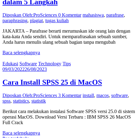
dalam 5 Langkah
Diposkan Oleh:ProSciences
0 Komentar
mahasiswa
,
parafrase
,
paraphrasing
,
plagiat
,
tugas kuliah
JAKARTA – Parafrase berarti merumuskan ide orang lain dengan
kata-kata Anda sendiri. Untuk memparafrasakan sebuah sumber,
Anda harus menulis ulang sebuah bagian tanpa mengubah
Baca selengkapnya
Edukasi
Software
Technology
Tips
09/03/2022
26/08/2023
Cara Install SPSS 25 di MacOS
Diposkan Oleh:ProSciences
3 Komentar
install
,
macos
,
software
,
spss
,
statistics
,
statistik
Berikut cara melakukan instalasi Software SPSS versi 25.0 di sistem
operasi MacOS. Download Versi Terbaru : IBM SPSS 26 MacOS
Full Crack
Baca selengkapnya