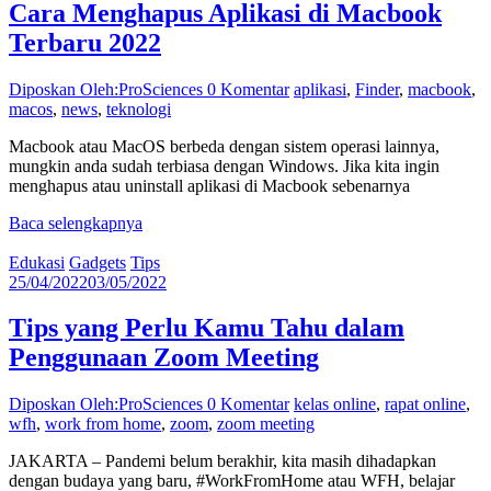
Cara Menghapus Aplikasi di Macbook
Terbaru 2022
Diposkan Oleh:ProSciences
0 Komentar
aplikasi
,
Finder
,
macbook
,
macos
,
news
,
teknologi
Macbook atau MacOS berbeda dengan sistem operasi lainnya,
mungkin anda sudah terbiasa dengan Windows. Jika kita ingin
menghapus atau uninstall aplikasi di Macbook sebenarnya
Baca selengkapnya
Edukasi
Gadgets
Tips
25/04/2022
03/05/2022
Tips yang Perlu Kamu Tahu dalam
Penggunaan Zoom Meeting
Diposkan Oleh:ProSciences
0 Komentar
kelas online
,
rapat online
,
wfh
,
work from home
,
zoom
,
zoom meeting
JAKARTA – Pandemi belum berakhir, kita masih dihadapkan
dengan budaya yang baru, #WorkFromHome atau WFH, belajar