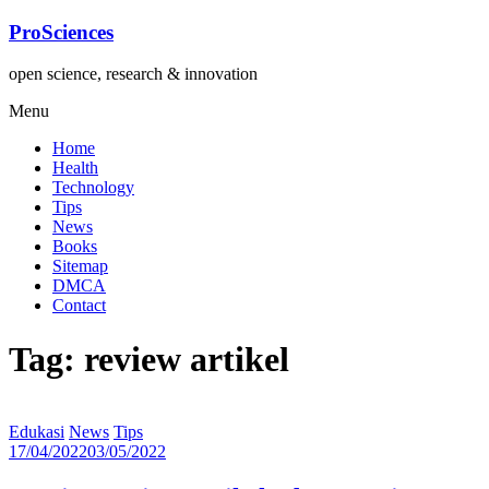
Lompat
ProSciences
ke
konten
open science, research & innovation
Menu
Home
Health
Technology
Tips
News
Books
Sitemap
DMCA
Contact
Tag: review artikel
Edukasi
News
Tips
17/04/2022
03/05/2022