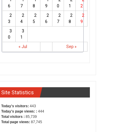
6
7
8
9
0
1
2
2
2
2
2
2
2
2
3
4
5
6
7
8
9
3
3
0
1
« Jul
Sep »
Site Statistics
Today's visitors:
443
Today's page views: :
444
Total visitors :
85,739
Total page views:
87,745