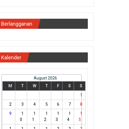
Berlangganan
Kalender
August 2026
M
T
W
T
F
S
S
1
2
3
4
5
6
7
8
9
1
1
1
1
1
1
0
1
2
3
4
5
1
1
1
1
2
2
2