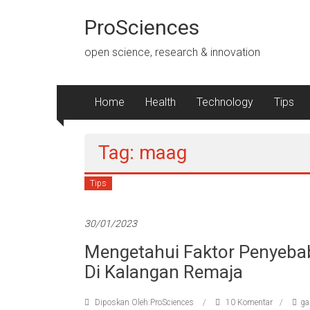
Lompat
ke
ProSciences
konten
open science, research & innovation
Home
Health
Technology
Tips
Tag: maag
Tips
30/01/2023
Mengetahui Faktor Penyebab
Di Kalangan Remaja
Diposkan Oleh:ProSciences
10 Komentar
ga