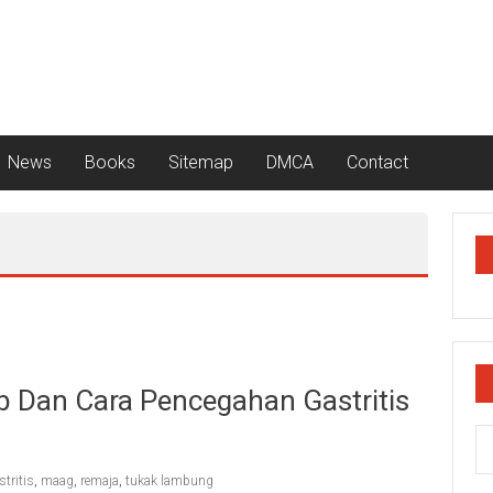
News
Books
Sitemap
DMCA
Contact
 Dan Cara Pencegahan Gastritis
stritis
,
maag
,
remaja
,
tukak lambung