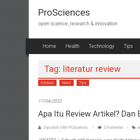
Lompat
ke
ProSciences
konten
open science, research & innovation
Home
Health
Technology
Tips
Tag: literatur review
Edukasi
News
Tips
17/04/2022
Apa Itu Review Artikel? D
Diposkan Oleh:ProSciences
0 Komentar
a