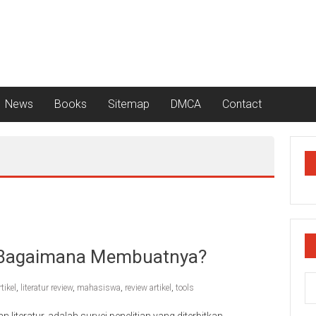
News
Books
Sitemap
DMCA
Contact
an Bagaimana Membuatnya?
rtikel
,
literatur review
,
mahasiswa
,
review artikel
,
tools