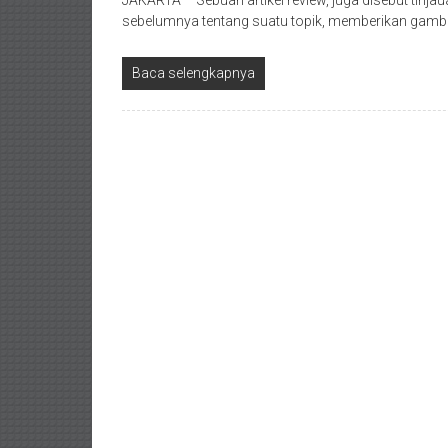
JAKARTA – Sebuah artikel review, juga disebut tinjauan
sebelumnya tentang suatu topik, memberikan gambar
Baca selengkapnya