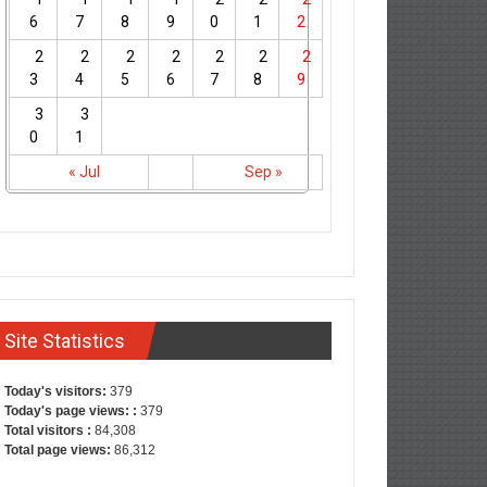
6
7
8
9
0
1
2
2
2
2
2
2
2
2
3
4
5
6
7
8
9
3
3
0
1
« Jul
Sep »
Site Statistics
Today's visitors:
379
Today's page views: :
379
Total visitors :
84,308
Total page views:
86,312