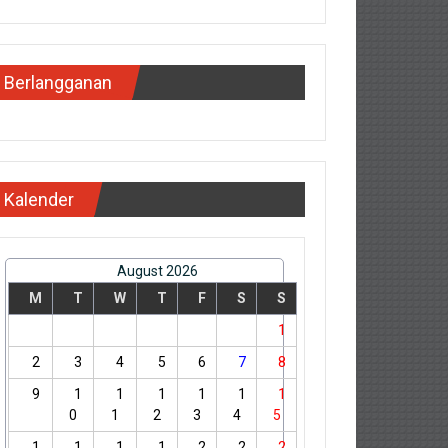
Berlangganan
Kalender
August 2026
M
T
W
T
F
S
S
1
2
3
4
5
6
7
8
9
1
1
1
1
1
1
0
1
2
3
4
5
1
1
1
1
2
2
2