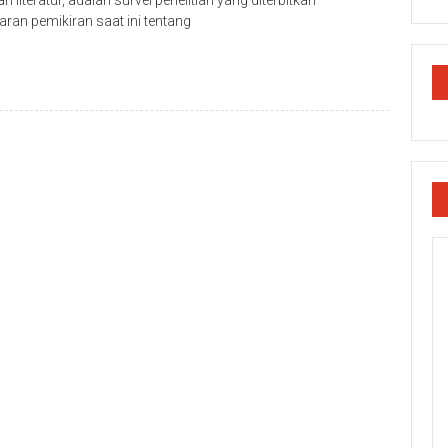
 literatur, adalah survei penelitian yang diterbitkan
an pemikiran saat ini tentang