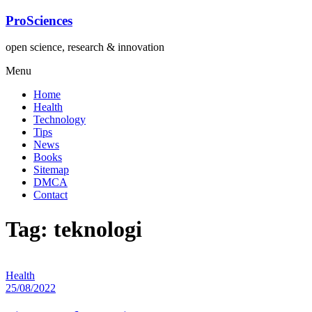
Lompat
ProSciences
ke
konten
open science, research & innovation
Menu
Home
Health
Technology
Tips
News
Books
Sitemap
DMCA
Contact
Tag: teknologi
Health
25/08/2022