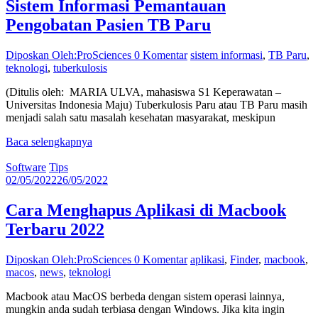
Sistem Informasi Pemantauan
Pengobatan Pasien TB Paru
Diposkan Oleh:ProSciences
0 Komentar
sistem informasi
,
TB Paru
,
teknologi
,
tuberkulosis
(Ditulis oleh: MARIA ULVA, mahasiswa S1 Keperawatan –
Universitas Indonesia Maju) Tuberkulosis Paru atau TB Paru masih
menjadi salah satu masalah kesehatan masyarakat, meskipun
Baca selengkapnya
Software
Tips
02/05/2022
26/05/2022
Cara Menghapus Aplikasi di Macbook
Terbaru 2022
Diposkan Oleh:ProSciences
0 Komentar
aplikasi
,
Finder
,
macbook
,
macos
,
news
,
teknologi
Macbook atau MacOS berbeda dengan sistem operasi lainnya,
mungkin anda sudah terbiasa dengan Windows. Jika kita ingin