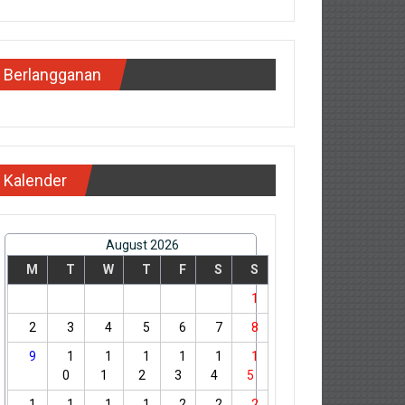
Berlangganan
Kalender
August 2026
M
T
W
T
F
S
S
1
2
3
4
5
6
7
8
9
1
1
1
1
1
1
0
1
2
3
4
5
1
1
1
1
2
2
2