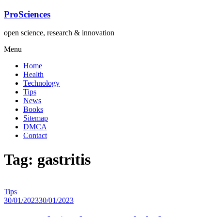
Lompat
ProSciences
ke
konten
open science, research & innovation
Menu
Home
Health
Technology
Tips
News
Books
Sitemap
DMCA
Contact
Tag: gastritis
Tips
30/01/2023
30/01/2023