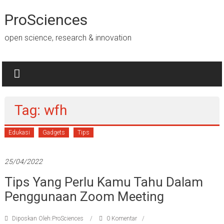
Lompat
ke
ProSciences
konten
open science, research & innovation
Tag: wfh
Edukasi
Gadgets
Tips
25/04/2022
Tips Yang Perlu Kamu Tahu Dalam
Penggunaan Zoom Meeting
Diposkan Oleh:ProSciences
0 Komentar