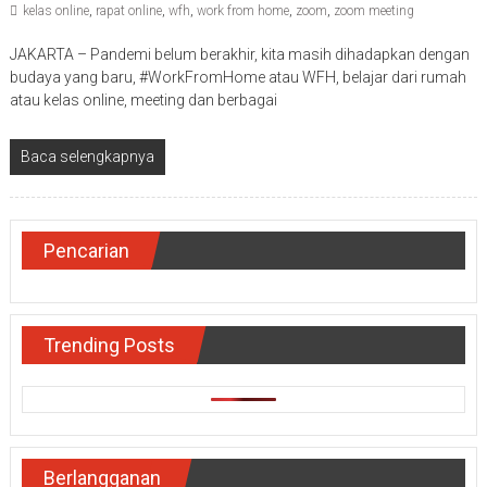
kelas online
,
rapat online
,
wfh
,
work from home
,
zoom
,
zoom meeting
JAKARTA – Pandemi belum berakhir, kita masih dihadapkan dengan
budaya yang baru, #WorkFromHome atau WFH, belajar dari rumah
atau kelas online, meeting dan berbagai
Baca selengkapnya
Pencarian
Trending Posts
Berlangganan