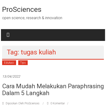
Lompat
ke
ProSciences
konten
open science, research & innovation
Tag: tugas kuliah
Edukasi
Tips
13/04/2022
Cara Mudah Melakukan Paraphrasing
Dalam 5 Langkah
Diposkan Oleh:ProSciences
0 Komentar