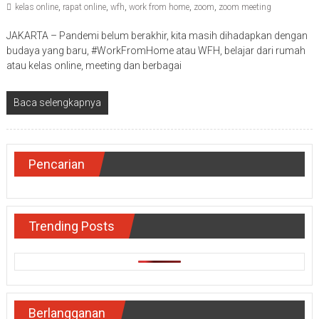
kelas online
,
rapat online
,
wfh
,
work from home
,
zoom
,
zoom meeting
JAKARTA – Pandemi belum berakhir, kita masih dihadapkan dengan
budaya yang baru, #WorkFromHome atau WFH, belajar dari rumah
atau kelas online, meeting dan berbagai
Baca selengkapnya
Pencarian
Trending Posts
Berlangganan