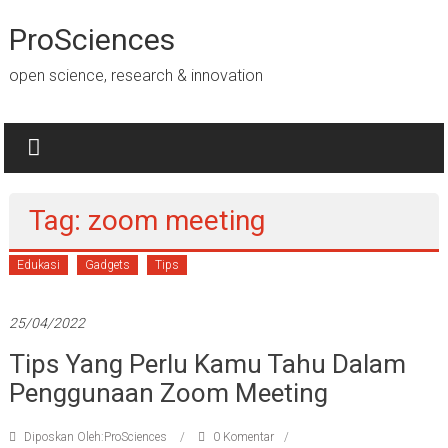
Lompat
ke
ProSciences
konten
open science, research & innovation
Tag: zoom meeting
Edukasi
Gadgets
Tips
25/04/2022
Tips Yang Perlu Kamu Tahu Dalam
Penggunaan Zoom Meeting
Diposkan Oleh:ProSciences
0 Komentar