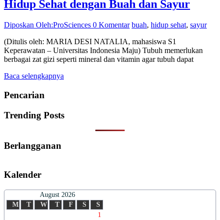
Hidup Sehat dengan Buah dan Sayur
Diposkan Oleh:ProSciences
0 Komentar
buah
,
hidup sehat
,
sayur
(Ditulis oleh: MARIA DESI NATALIA, mahasiswa S1
Keperawatan – Universitas Indonesia Maju) Tubuh memerlukan
berbagai zat gizi seperti mineral dan vitamin agar tubuh dapat
Baca selengkapnya
Pencarian
Trending Posts
Berlangganan
Kalender
August 2026
M
T
W
T
F
S
S
1