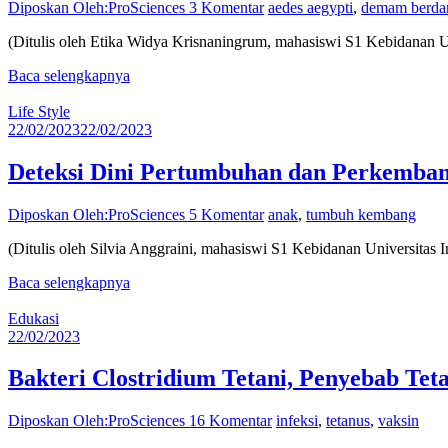
Diposkan Oleh:ProSciences
3 Komentar
aedes aegypti
,
demam berda
(Ditulis oleh Etika Widya Krisnaningrum, mahasiswi S1 Kebidanan
Baca selengkapnya
Life Style
22/02/2023
22/02/2023
Deteksi Dini Pertumbuhan dan Perkemba
Diposkan Oleh:ProSciences
5 Komentar
anak
,
tumbuh kembang
(Ditulis oleh Silvia Anggraini, mahasiswi S1 Kebidanan Universitas 
Baca selengkapnya
Edukasi
22/02/2023
Bakteri Clostridium Tetani, Penyebab Tet
Diposkan Oleh:ProSciences
16 Komentar
infeksi
,
tetanus
,
vaksin