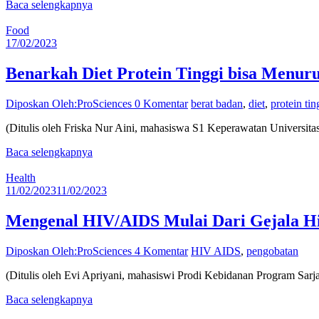
Baca selengkapnya
Food
17/02/2023
Benarkah Diet Protein Tinggi bisa Menur
Diposkan Oleh:ProSciences
0 Komentar
berat badan
,
diet
,
protein tin
(Ditulis oleh Friska Nur Aini, mahasiswa S1 Keperawatan Universita
Baca selengkapnya
Health
11/02/2023
11/02/2023
Mengenal HIV/AIDS Mulai Dari Gejala H
Diposkan Oleh:ProSciences
4 Komentar
HIV AIDS
,
pengobatan
(Ditulis oleh Evi Apriyani, mahasiswi Prodi Kebidanan Program Sa
Baca selengkapnya