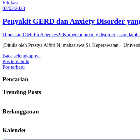
Edukasi
03/02/2023
Penyakit GERD dan Anxiety Disorder yan
Diposkan Oleh:ProSciences
9 Komentar
anxiety disorder
,
asam lamb
(Ditulis oleh Prastya Alfitri N, mahasiswa S1 Keperawatan – Univer
Baca selengkapnya
Navigasi
Pos terdahulu
Pos terbaru
pos
Pencarian
Trending Posts
Berlangganan
Kalender