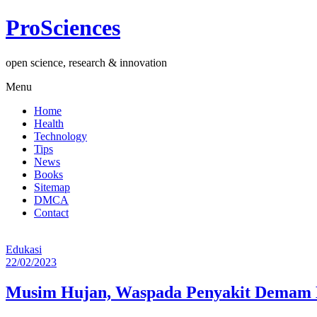
Lompat
ProSciences
ke
konten
open science, research & innovation
Menu
Home
Health
Technology
Tips
News
Books
Sitemap
DMCA
Contact
Edukasi
22/02/2023
Musim Hujan, Waspada Penyakit Demam 