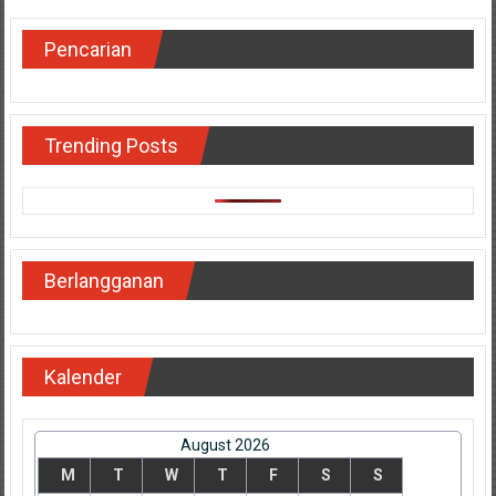
Pencarian
Trending Posts
Berlangganan
Kalender
August 2026
M
T
W
T
F
S
S