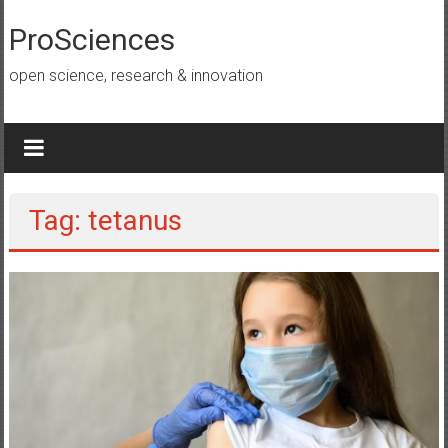
Lompat
ke
ProSciences
konten
open science, research & innovation
Tag: tetanus