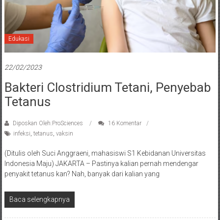
Edukasi
22/02/2023
Bakteri Clostridium Tetani, Penyebab
Tetanus
Diposkan Oleh:ProSciences
16 Komentar
infeksi
,
tetanus
,
vaksin
(Ditulis oleh Suci Anggraeni, mahasiswi S1 Kebidanan Universitas
Indonesia Maju) JAKARTA – Pastinya kalian pernah mendengar
penyakit tetanus kan? Nah, banyak dari kalian yang
Baca selengkapnya