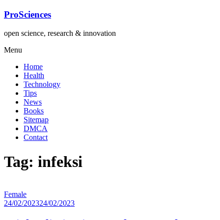
Lompat
ProSciences
ke
konten
open science, research & innovation
Menu
Home
Health
Technology
Tips
News
Books
Sitemap
DMCA
Contact
Tag: infeksi
Female
24/02/2023
24/02/2023