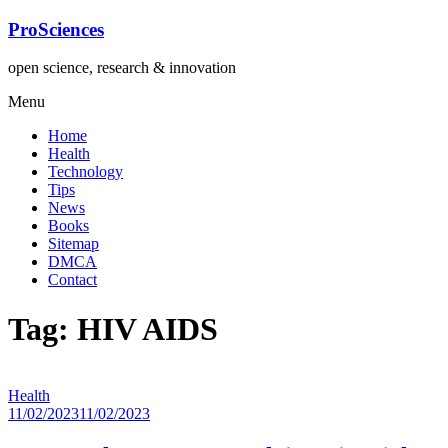
Lompat
ProSciences
ke
konten
open science, research & innovation
Menu
Home
Health
Technology
Tips
News
Books
Sitemap
DMCA
Contact
Tag: HIV AIDS
Health
11/02/2023
11/02/2023