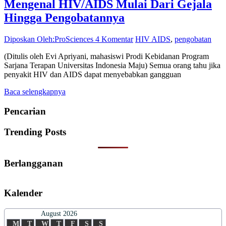
Mengenal HIV/AIDS Mulai Dari Gejala
Hingga Pengobatannya
Diposkan Oleh:ProSciences
4 Komentar
HIV AIDS
,
pengobatan
(Ditulis oleh Evi Apriyani, mahasiswi Prodi Kebidanan Program
Sarjana Terapan Universitas Indonesia Maju) Semua orang tahu jika
penyakit HIV dan AIDS dapat menyebabkan gangguan
Baca selengkapnya
Pencarian
Trending Posts
Berlangganan
Kalender
August 2026
M
T
W
T
F
S
S