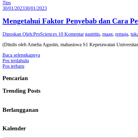
Tips
30/01/2023
30/01/2023
Mengetahui Faktor Penyebab dan Cara Pe
Diposkan Oleh:ProSciences
10 Komentar
gastritis
,
maag
,
remaja
,
tuk
(Ditulis oleh Amelia Agustin, mahasiswa S1 Keperawatan Universitas 
Baca selengkapnya
Navigasi
Pos terdahulu
Pos terbaru
pos
Pencarian
Trending Posts
Berlangganan
Kalender