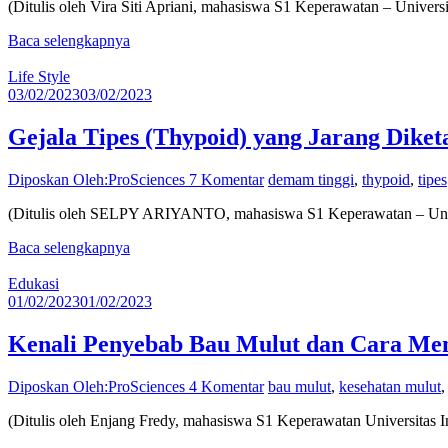
(Ditulis oleh Vira Siti Apriani, mahasiswa S1 Keperawatan – Univers
Baca selengkapnya
Life Style
03/02/2023
03/02/2023
Gejala Tipes (Thypoid) yang Jarang Diket
Diposkan Oleh:ProSciences
7 Komentar
demam tinggi
,
thypoid
,
tipes
(Ditulis oleh SELPY ARIYANTO, mahasiswa S1 Keperawatan – Univers
Baca selengkapnya
Edukasi
01/02/2023
01/02/2023
Kenali Penyebab Bau Mulut dan Cara Men
Diposkan Oleh:ProSciences
4 Komentar
bau mulut
,
kesehatan mulut
(Ditulis oleh Enjang Fredy, mahasiswa S1 Keperawatan Universitas I