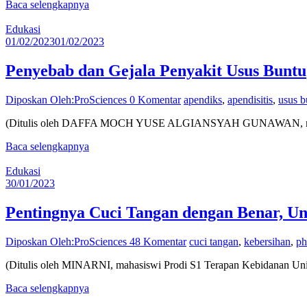
Baca selengkapnya
Edukasi
01/02/2023
01/02/2023
Penyebab dan Gejala Penyakit Usus Buntu
Diposkan Oleh:ProSciences
0 Komentar
apendiks
,
apendisitis
,
usus b
(Ditulis oleh DAFFA MOCH YUSE ALGIANSYAH GUNAWAN, mahasiswa 
Baca selengkapnya
Edukasi
30/01/2023
Pentingnya Cuci Tangan dengan Benar, Un
Diposkan Oleh:ProSciences
48 Komentar
cuci tangan
,
kebersihan
,
ph
(Ditulis oleh MINARNI, mahasiswi Prodi S1 Terapan Kebidanan Unive
Baca selengkapnya