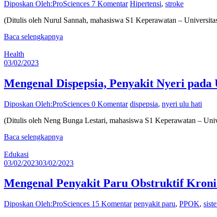
Diposkan Oleh:ProSciences
7 Komentar
Hipertensi
,
stroke
(Ditulis oleh Nurul Sannah, mahasiswa S1 Keperawatan – Universita
Baca selengkapnya
Health
03/02/2023
Mengenal Dispepsia, Penyakit Nyeri pada 
Diposkan Oleh:ProSciences
0 Komentar
dispepsia
,
nyeri ulu hati
(Ditulis oleh Neng Bunga Lestari, mahasiswa S1 Keperawatan – Univer
Baca selengkapnya
Edukasi
03/02/2023
03/02/2023
Mengenal Penyakit Paru Obstruktif Kron
Diposkan Oleh:ProSciences
15 Komentar
penyakit paru
,
PPOK
,
sist