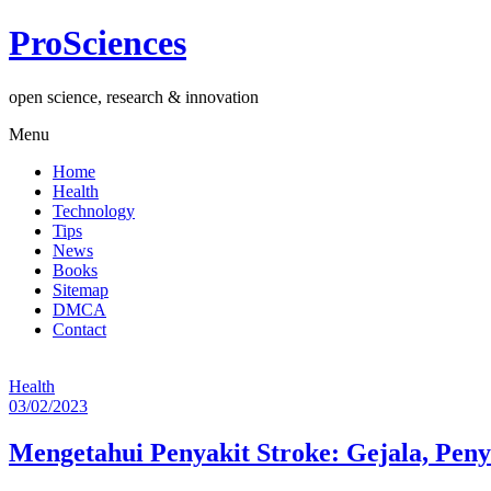
Lompat
ProSciences
ke
konten
open science, research & innovation
Menu
Home
Health
Technology
Tips
News
Books
Sitemap
DMCA
Contact
Health
03/02/2023
Mengetahui Penyakit Stroke: Gejala, Pe