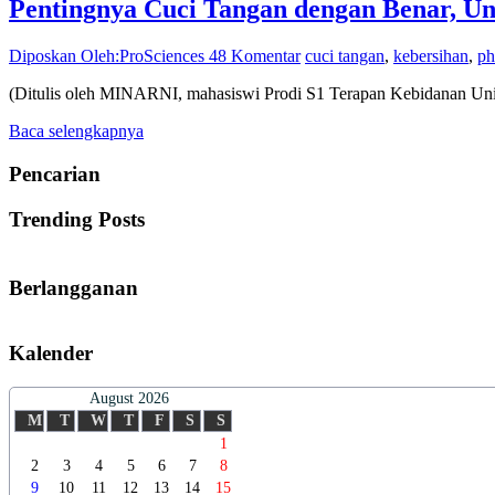
Pentingnya Cuci Tangan dengan Benar, Un
Diposkan Oleh:ProSciences
48 Komentar
cuci tangan
,
kebersihan
,
ph
(Ditulis oleh MINARNI, mahasiswi Prodi S1 Terapan Kebidanan Unive
Baca selengkapnya
Pencarian
Trending Posts
Berlangganan
Kalender
August 2026
M
T
W
T
F
S
S
1
2
3
4
5
6
7
8
9
10
11
12
13
14
15