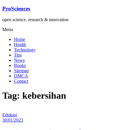
Lompat
ProSciences
ke
konten
open science, research & innovation
Menu
Home
Health
Technology
Tips
News
Books
Sitemap
DMCA
Contact
Tag: kebersihan
Edukasi
30/01/2023