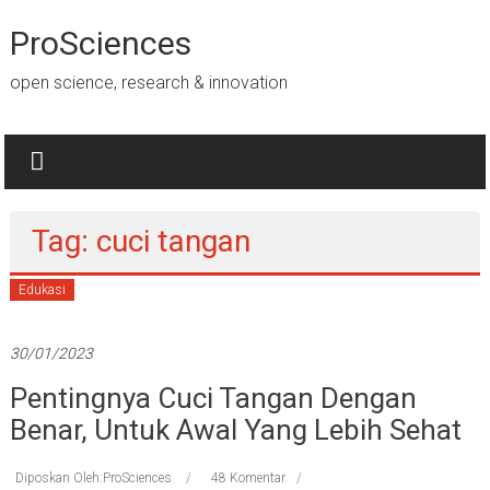
Lompat
ke
ProSciences
konten
open science, research & innovation
Tag: cuci tangan
Edukasi
30/01/2023
Pentingnya Cuci Tangan Dengan
Benar, Untuk Awal Yang Lebih Sehat
Diposkan Oleh:ProSciences
48 Komentar