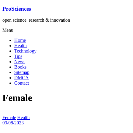
Lompat
ProSciences
ke
konten
open science, research & innovation
Menu
Home
Health
Technology
Tips
News
Books
Sitemap
DMCA
Contact
Female
Female
Health
09/08/2023