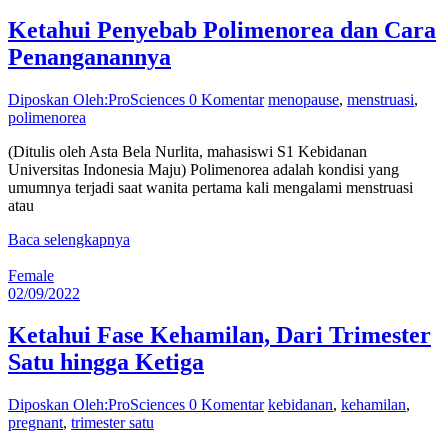
Ketahui Penyebab Polimenorea dan Cara
Penanganannya
Diposkan Oleh:ProSciences
0 Komentar
menopause
,
menstruasi
,
polimenorea
(Ditulis oleh Asta Bela Nurlita, mahasiswi S1 Kebidanan
Universitas Indonesia Maju) Polimenorea adalah kondisi yang
umumnya terjadi saat wanita pertama kali mengalami menstruasi
atau
Baca selengkapnya
Female
02/09/2022
Ketahui Fase Kehamilan, Dari Trimester
Satu hingga Ketiga
Diposkan Oleh:ProSciences
0 Komentar
kebidanan
,
kehamilan
,
pregnant
,
trimester satu