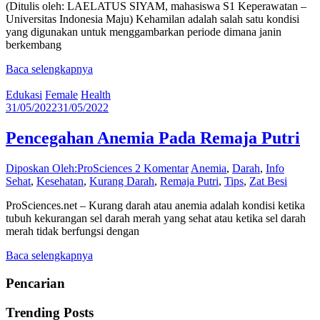
(Ditulis oleh: LAELATUS SIYAM, mahasiswa S1 Keperawatan –
Universitas Indonesia Maju) Kehamilan adalah salah satu kondisi
yang digunakan untuk menggambarkan periode dimana janin
berkembang
Baca selengkapnya
Edukasi
Female
Health
31/05/2022
31/05/2022
Pencegahan Anemia Pada Remaja Putri
Diposkan Oleh:ProSciences
2 Komentar
Anemia
,
Darah
,
Info
Sehat
,
Kesehatan
,
Kurang Darah
,
Remaja Putri
,
Tips
,
Zat Besi
ProSciences.net – Kurang darah atau anemia adalah kondisi ketika
tubuh kekurangan sel darah merah yang sehat atau ketika sel darah
merah tidak berfungsi dengan
Baca selengkapnya
Pencarian
Trending Posts