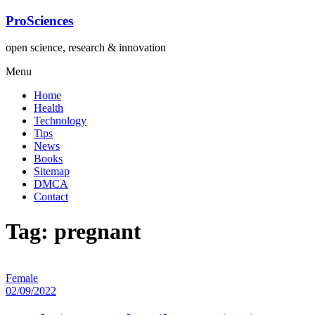
Lompat
ProSciences
ke
konten
open science, research & innovation
Menu
Home
Health
Technology
Tips
News
Books
Sitemap
DMCA
Contact
Tag: pregnant
Female
02/09/2022