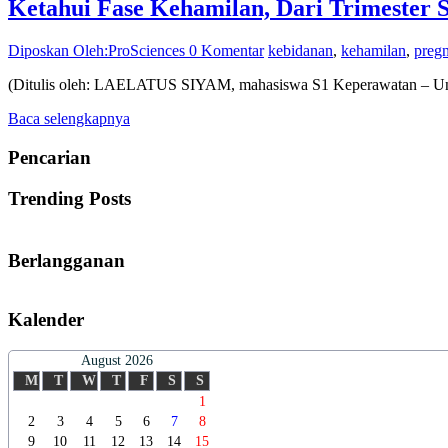
Ketahui Fase Kehamilan, Dari Trimester S
Diposkan Oleh:ProSciences
0 Komentar
kebidanan
,
kehamilan
,
preg
(Ditulis oleh: LAELATUS SIYAM, mahasiswa S1 Keperawatan – Unive
Baca selengkapnya
Pencarian
Trending Posts
Berlangganan
Kalender
August 2026
M
T
W
T
F
S
S
1
2
3
4
5
6
7
8
9
10
11
12
13
14
15