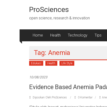
Lompat
ke
ProSciences
konten
open science, research & innovation
Home
Health
Technology
Tips
Tag: Anemia
Edukasi
Health
Life Style
10/08/2023
Evidence Based Anemia Pada
Diposkan Oleh:ProSciences
0 Komentar
Ane