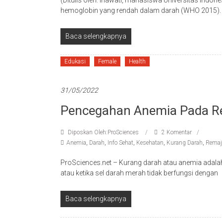
(Ditulis oleh: Inawati, mahasiswa Universitas Indon
hemoglobin yang rendah dalam darah (WHO 2015). K
Baca selengkapnya
Edukasi
Female
Health
31/05/2022
Pencegahan Anemia Pada Re
Diposkan Oleh:ProSciences
2 Komentar
Anemia
,
Darah
,
Info Sehat
,
Kesehatan
,
Kurang Darah
,
Remaj
ProSciences.net – Kurang darah atau anemia adalah
atau ketika sel darah merah tidak berfungsi dengan
Baca selengkapnya