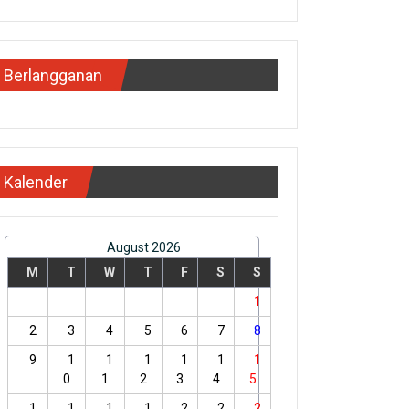
Berlangganan
Kalender
August 2026
M
T
W
T
F
S
S
1
2
3
4
5
6
7
8
9
1
1
1
1
1
1
0
1
2
3
4
5
1
1
1
1
2
2
2