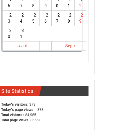
6
7
8
9
0
1
2
2
2
2
2
2
2
2
3
4
5
6
7
8
9
3
3
0
1
« Jul
Sep »
Site Statistics
Today's visitors:
373
Today's page views: :
373
Total visitors :
84,985
Total page views:
86,990