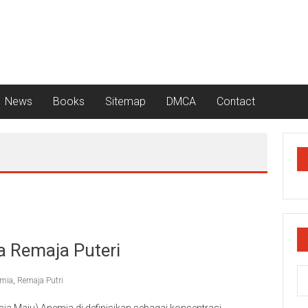
News
Books
Sitemap
DMCA
Contact
 Remaja Puteri
mia
,
Remaja Putri