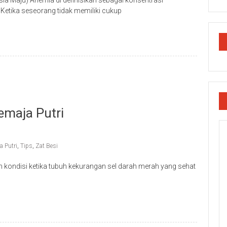
esia Maju) Anemia di definisikan sebagai konsentrasi
etika seseorang tidak memiliki cukup
maja Putri
a Putri
,
Tips
,
Zat Besi
 kondisi ketika tubuh kekurangan sel darah merah yang sehat