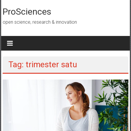
Lompat
ke
ProSciences
konten
open science, research & innovation
Tag: trimester satu