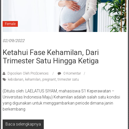
Female
02/09/2022
Ketahui Fase Kehamilan, Dari
Trimester Satu Hingga Ketiga
Diposkan Oleh:ProSciences
0 Komentar
kebidanan
,
kehamilan
,
pregnant
,
trimester satu
(Ditulis oleh: LAELATUS SIYAM, mahasiswa S1 Keperawatan –
Universitas Indonesia Maju) Kehamilan adalah salah satu kondisi
yang digunakan untuk menggambarkan periode dimana janin
berkembang
Baca selengkapnya