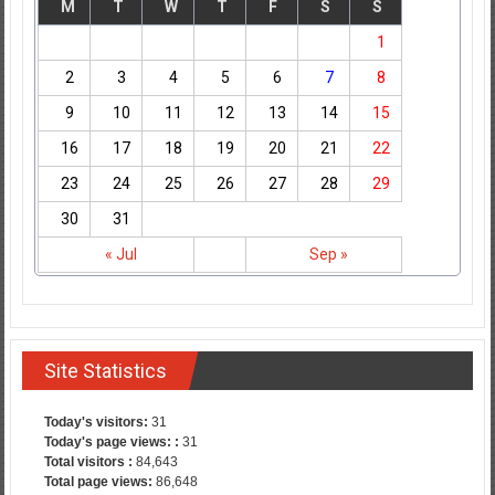
M
T
W
T
F
S
S
1
2
3
4
5
6
7
8
9
10
11
12
13
14
15
16
17
18
19
20
21
22
23
24
25
26
27
28
29
30
31
« Jul
Sep »
Site Statistics
Today's visitors:
31
Today's page views: :
31
Total visitors :
84,643
Total page views:
86,648