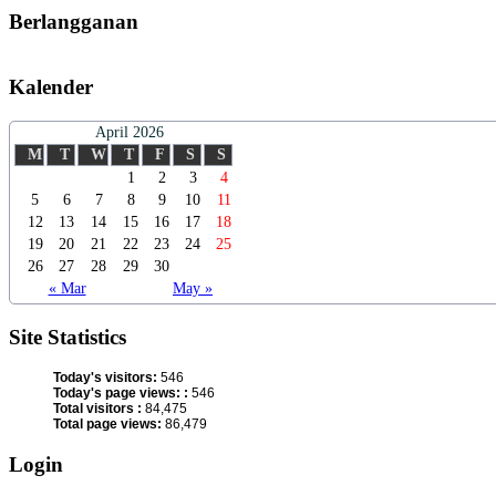
Berlangganan
Kalender
April 2026
M
T
W
T
F
S
S
1
2
3
4
5
6
7
8
9
10
11
12
13
14
15
16
17
18
19
20
21
22
23
24
25
26
27
28
29
30
« Mar
May »
Site Statistics
Today's visitors:
546
Today's page views: :
546
Total visitors :
84,475
Total page views:
86,479
Login