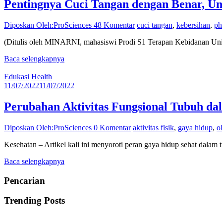
Pentingnya Cuci Tangan dengan Benar, Un
Diposkan Oleh:ProSciences
48 Komentar
cuci tangan
,
kebersihan
,
ph
(Ditulis oleh MINARNI, mahasiswi Prodi S1 Terapan Kebidanan Unive
Baca selengkapnya
Edukasi
Health
11/07/2022
11/07/2022
Perubahan Aktivitas Fungsional Tubuh da
Diposkan Oleh:ProSciences
0 Komentar
aktivitas fisik
,
gaya hidup
,
o
Kesehatan – Artikel kali ini menyoroti peran gaya hidup sehat dalam 
Baca selengkapnya
Pencarian
Trending Posts