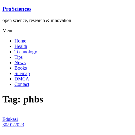
Lompat
ProSciences
ke
konten
open science, research & innovation
Menu
Home
Health
Technology
Tips
News
Books
Sitemap
DMCA
Contact
Tag: phbs
Edukasi
30/01/2023