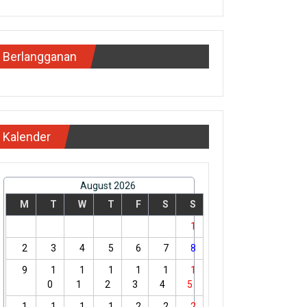
Berlangganan
Kalender
August 2026
M
T
W
T
F
S
S
1
2
3
4
5
6
7
8
9
1
1
1
1
1
1
0
1
2
3
4
5
1
1
1
1
2
2
2