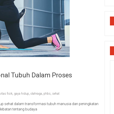
onal Tubuh Dalam Proses
vitas fisik
,
gaya hidup
,
olahraga
,
phbs
,
sehat
hidup sehat dalam transformasi tubuh manusia dan peningkatan
rdebatan tentang budaya