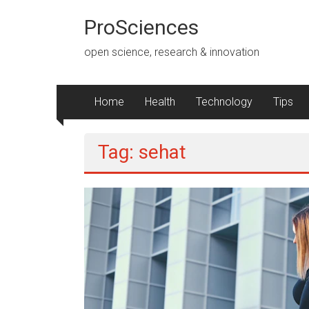
Lompat
ke
ProSciences
konten
open science, research & innovation
Home
Health
Technology
Tips
Tag: sehat