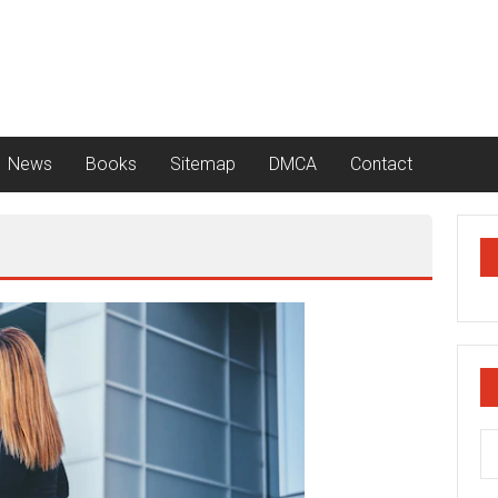
News
Books
Sitemap
DMCA
Contact