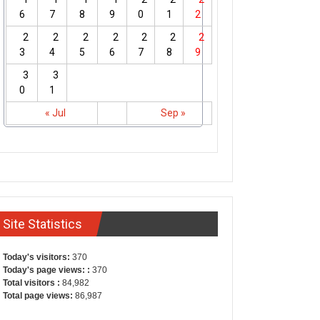
6
7
8
9
0
1
2
2
2
2
2
2
2
2
3
4
5
6
7
8
9
3
3
0
1
« Jul
Sep »
Site Statistics
Today's visitors:
370
Today's page views: :
370
Total visitors :
84,982
Total page views:
86,987