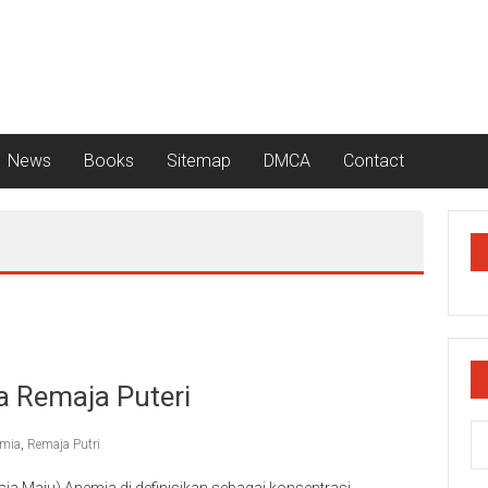
News
Books
Sitemap
DMCA
Contact
 Remaja Puteri
mia
,
Remaja Putri