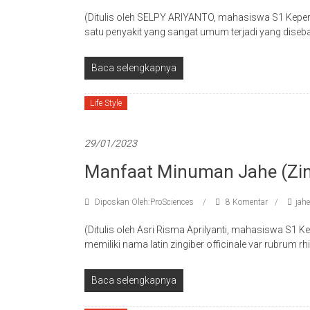
(Ditulis oleh SELPY ARIYANTO, mahasiswa S1 Keper
satu penyakit yang sangat umum terjadi yang diseba
Baca selengkapnya
Life Style
29/01/2023
Manfaat Minuman Jahe (Zing
Diposkan Oleh:ProSciences
8 Komentar
jahe
(Ditulis oleh Asri Risma Aprilyanti, mahasiswa S1 
memiliki nama latin zingiber officinale var rubrum 
Baca selengkapnya