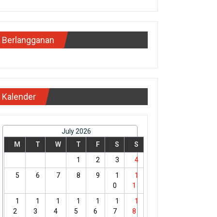
Berlangganan
Kalender
July 2026
M
T
W
T
F
S
S
1
2
3
4
5
6
7
8
9
1
1
0
1
1
1
1
1
1
1
1
2
3
4
5
6
7
8