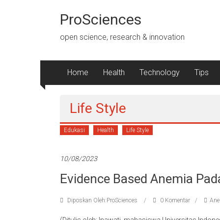
Lompat
ke
ProSciences
konten
open science, research & innovation
Home
Health
Technology
Tips
Life Style
Edukasi
Health
Life Style
10/08/2023
Evidence Based Anemia Pada
Diposkan Oleh:ProSciences
0 Komentar
Ane