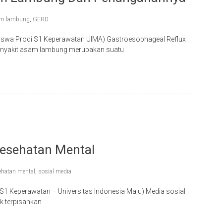
m lambung
,
GERD
iswa Prodi S1 Keperawatan UIMA) Gastroesophageal Reflux
penyakit asam lambung merupakan suatu
Kesehatan Mental
ehatan mental
,
sosial media
S1 Keperawatan – Universitas Indonesia Maju) Media sosial
ak terpisahkan