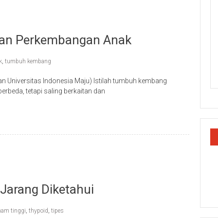
Dan Perkembangan Anak
k
,
tumbuh kembang
nan Universitas Indonesia Maju) Istilah tumbuh kembang
rbeda, tetapi saling berkaitan dan
 Jarang Diketahui
am tinggi
,
thypoid
,
tipes