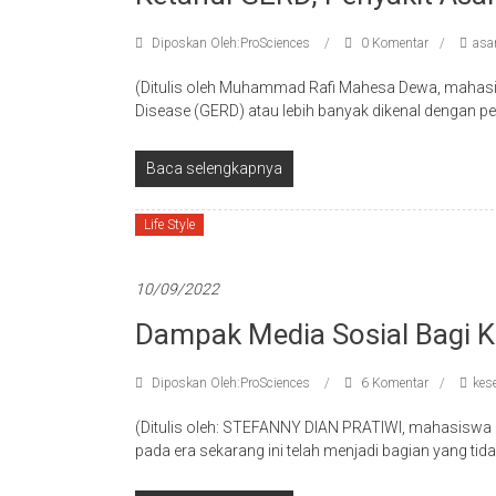
Diposkan Oleh:ProSciences
0 Komentar
asa
(Ditulis oleh Muhammad Rafi Mahesa Dewa, mahas
Disease (GERD) atau lebih banyak dikenal dengan 
Baca selengkapnya
Life Style
10/09/2022
Dampak Media Sosial Bagi 
Diposkan Oleh:ProSciences
6 Komentar
kes
(Ditulis oleh: STEFANNY DIAN PRATIWI, mahasiswa 
pada era sekarang ini telah menjadi bagian yang tid