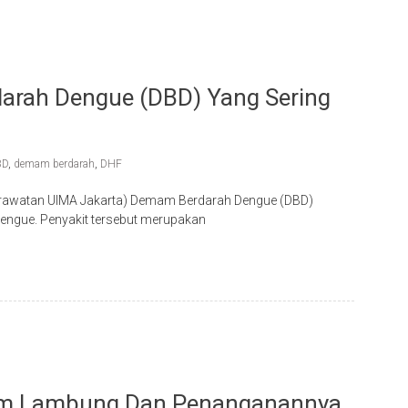
arah Dengue (DBD) Yang Sering
BD
,
demam berdarah
,
DHF
eperawatan UIMA Jakarta) Demam Berdarah Dengue (DBD)
dengue. Penyakit tersebut merupakan
sam Lambung Dan Penanganannya