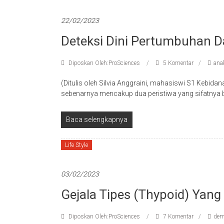
22/02/2023
Deteksi Dini Pertumbuhan 
Diposkan Oleh:ProSciences
5 Komentar
ana
(Ditulis oleh Silvia Anggraini, mahasiswi S1 Kebida
sebenarnya mencakup dua peristiwa yang sifatnya be
Baca selengkapnya
Life Style
03/02/2023
Gejala Tipes (Thypoid) Yang
Diposkan Oleh:ProSciences
7 Komentar
dem