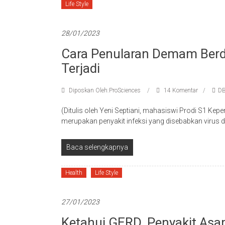
Life Style
28/01/2023
Cara Penularan Demam Berd
Terjadi
Diposkan Oleh:ProSciences
14 Komentar
D
(Ditulis oleh Yeni Septiani, mahasiswi Prodi S1 K
merupakan penyakit infeksi yang disebabkan virus 
Baca selengkapnya
Health
Life Style
27/01/2023
Ketahui GERD, Penyakit A