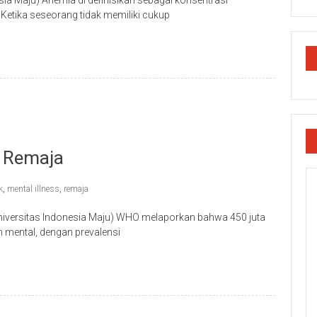
esia Maju) Anemia di definisikan sebagai konsentrasi
etika seseorang tidak memiliki cukup
 Remaja
k
,
mental illness
,
remaja
Universitas Indonesia Maju) WHO melaporkan bahwa 450 juta
n mental, dengan prevalensi