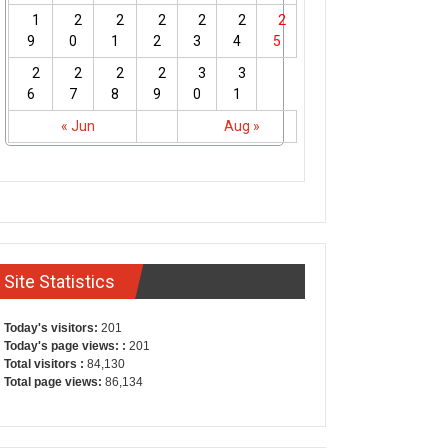
1
2
2
2
2
2
2
9
0
1
2
3
4
5
2
2
2
2
3
3
6
7
8
9
0
1
« Jun
Aug »
Site Statistics
Today's visitors:
201
Today's page views: :
201
Total visitors :
84,130
Total page views:
86,134