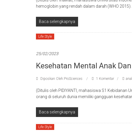
(Ditulis oleh: Inawati, mahasiswa Universitas Indon
hemoglobin yang rendah dalam darah (WHO 2015). K
Baca selengkapnya
Life Style
25/02/2023
Kesehatan Mental Anak Dan
Diposkan Oleh:ProSciences
1 Komentar
ana
(Ditulis oleh PIDIYANTI, mahasiswa S1 Kebidanan 
orang di seluruh dunia memiliki gangguan kesehata
Baca selengkapnya
Life Style