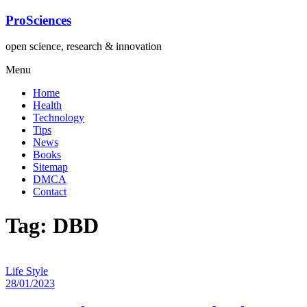
Lompat
ProSciences
ke
konten
open science, research & innovation
Menu
Home
Health
Technology
Tips
News
Books
Sitemap
DMCA
Contact
Tag: DBD
Life Style
28/01/2023