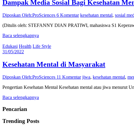
Dampak Media Sosial Bagi Kesehatan Men
Diposkan Oleh:ProSciences
6 Komentar
kesehatan mental
,
sosial me
(Ditulis oleh: STEFANNY DIAN PRATIWI, mahasiswa S1 Keperawatan –
Baca selengkapnya
Edukasi
Health
Life Style
31/05/2022
Kesehatan Mental di Masyarakat
Diposkan Oleh:ProSciences
11 Komentar
jiwa
,
kesehatan mental
,
men
Pengertian Kesehatan Mental Kesehatan mental atau jiwa menurut 
Baca selengkapnya
Pencarian
Trending Posts