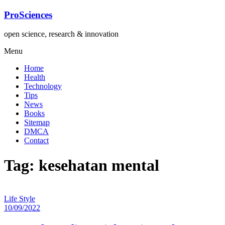
Lompat
ProSciences
ke
konten
open science, research & innovation
Menu
Home
Health
Technology
Tips
News
Books
Sitemap
DMCA
Contact
Tag: kesehatan mental
Life Style
10/09/2022