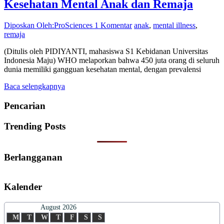
Kesehatan Mental Anak dan Remaja
Diposkan Oleh:ProSciences
1 Komentar
anak
,
mental illness
,
remaja
(Ditulis oleh PIDIYANTI, mahasiswa S1 Kebidanan Universitas
Indonesia Maju) WHO melaporkan bahwa 450 juta orang di seluruh
dunia memiliki gangguan kesehatan mental, dengan prevalensi
Baca selengkapnya
Pencarian
Trending Posts
Berlangganan
Kalender
August 2026
M
T
W
T
F
S
S