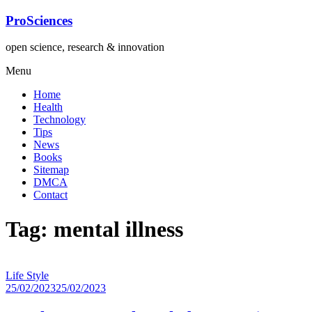
Lompat
ProSciences
ke
konten
open science, research & innovation
Menu
Home
Health
Technology
Tips
News
Books
Sitemap
DMCA
Contact
Tag: mental illness
Life Style
25/02/2023
25/02/2023