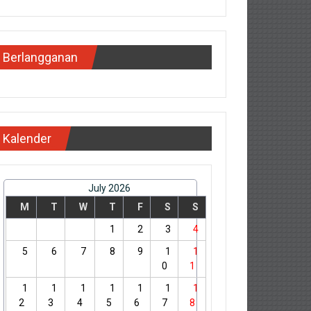
Berlangganan
Kalender
July 2026
M
T
W
T
F
S
S
1
2
3
4
5
6
7
8
9
1
1
0
1
1
1
1
1
1
1
1
2
3
4
5
6
7
8