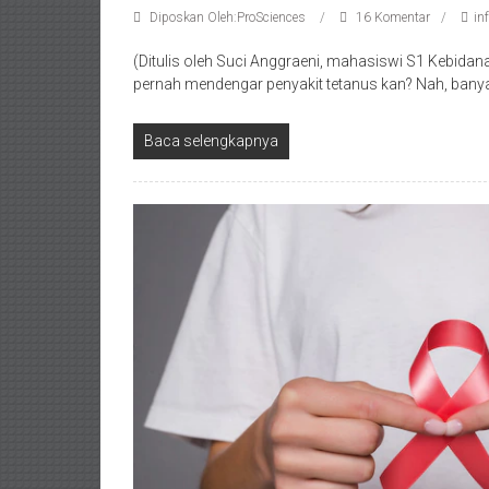
Diposkan Oleh:ProSciences
16 Komentar
in
(Ditulis oleh Suci Anggraeni, mahasiswi S1 Kebidan
pernah mendengar penyakit tetanus kan? Nah, banya
Baca selengkapnya