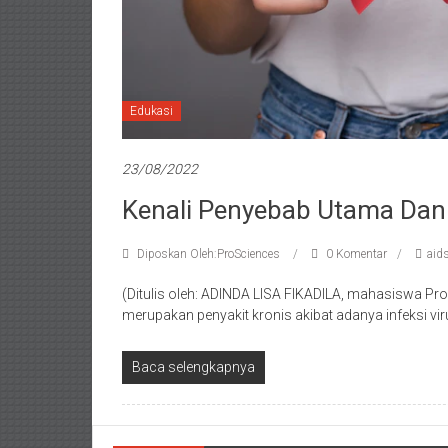
Edukasi
23/08/2022
Kenali Penyebab Utama Dan
Diposkan Oleh:ProSciences
0 Komentar
aid
(Ditulis oleh: ADINDA LISA FIKADILA, mahasiswa Pr
merupakan penyakit kronis akibat adanya infeksi v
Baca selengkapnya