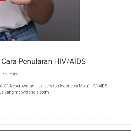
 Cara Penularan HIV/AIDS
s
,
hiv
,
infeksi
odi S1 Keperawatan – Universitas Indonesia Maju) HIV/AIDS
irus yang menyerang sistem