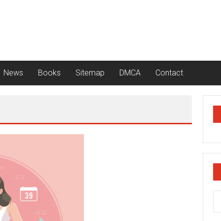
News
Books
Sitemap
DMCA
Contact