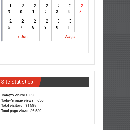
1
2
2
2
2
2
2
9
0
1
2
3
4
5
2
2
2
2
3
3
6
7
8
9
0
1
« Jun
Aug »
Site Statistics
Today's visitors:
656
Today's page views: :
656
Total visitors :
84,585
Total page views:
86,589