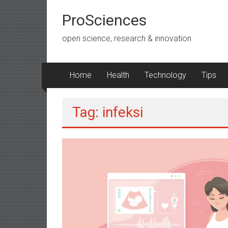
Lompat
ke
ProSciences
konten
open science, research & innovation
Home
Health
Technology
Tips
Tag: infeksi