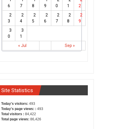
6
7
8
9
0
1
2
2
2
2
2
2
2
2
3
4
5
6
7
8
9
3
3
0
1
« Jul
Sep »
Site Statistics
Today's visitors:
493
Today's page views: :
493
Total visitors :
84,422
Total page views:
86,426