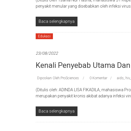
(Ditulis oleh Tsania Nur Hasna, mahasiswa S1 Kep
penyakit menular yang disebabkan oleh infeksi vir
Baca selengkapnya
Edukasi
23/08/2022
Kenali Penyebab Utama Dan
Diposkan Oleh:ProSciences
0 Komentar
aids
,
hiv
(Ditulis oleh: ADINDA LISA FIKADILA, mahasiswa Pr
merupakan penyakit kronis akibat adanya infeksi v
Baca selengkapnya