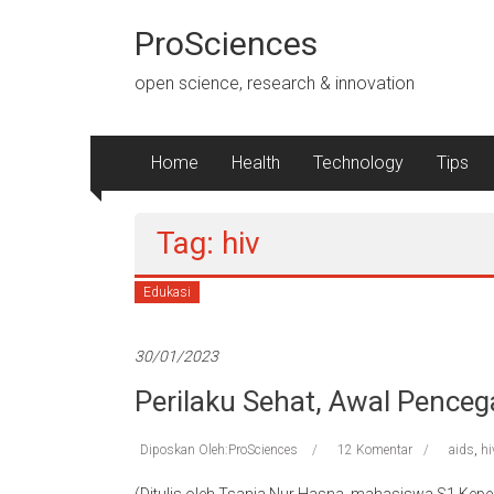
Lompat
ke
ProSciences
konten
open science, research & innovation
Home
Health
Technology
Tips
Tag: hiv
Edukasi
30/01/2023
Perilaku Sehat, Awal Pence
Diposkan Oleh:ProSciences
12 Komentar
aids
,
hi