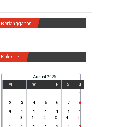
Berlangganan
Kalender
August 2026
M
T
W
T
F
S
S
1
2
3
4
5
6
7
8
9
1
1
1
1
1
1
0
1
2
3
4
5
1
1
1
1
2
2
2