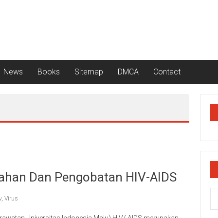
News
Books
Sitemap
DMCA
Contact
gahan Dan Pengobatan HIV-AIDS
v
,
Virus