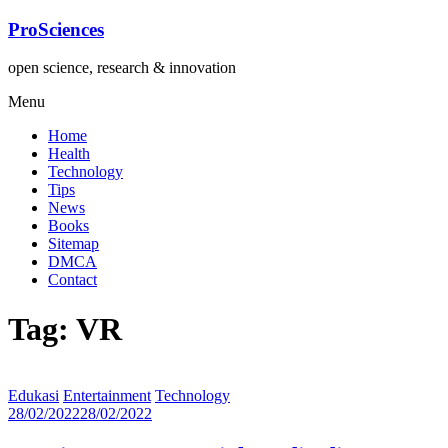
Lompat
ProSciences
ke
konten
open science, research & innovation
Menu
Home
Health
Technology
Tips
News
Books
Sitemap
DMCA
Contact
Tag: VR
Edukasi
Entertainment
Technology
28/02/2022
28/02/2022