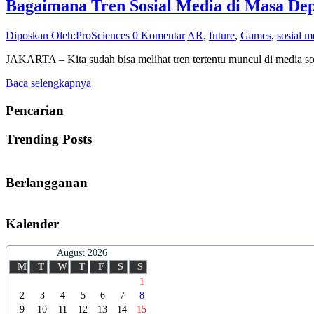
Bagaimana Tren Sosial Media di Masa D
Diposkan Oleh:ProSciences
0 Komentar
AR
,
future
,
Games
,
sosial m
JAKARTA – Kita sudah bisa melihat tren tertentu muncul di media sos
Baca selengkapnya
Pencarian
Trending Posts
Berlangganan
Kalender
August 2026
M
T
W
T
F
S
S
1
2
3
4
5
6
7
8
9
10
11
12
13
14
15