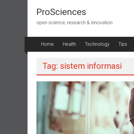
Lompat
ke
ProSciences
konten
open science, research & innovation
Home
Health
Technology
Tips
Tag: sistem informasi