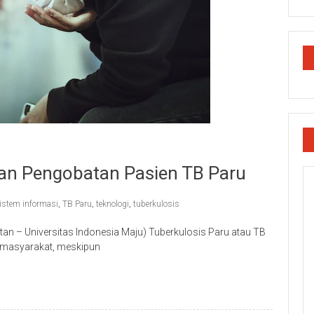
an Pengobatan Pasien TB Paru
istem informasi
,
TB Paru
,
teknologi
,
tuberkulosis
an – Universitas Indonesia Maju) Tuberkulosis Paru atau TB
 masyarakat, meskipun