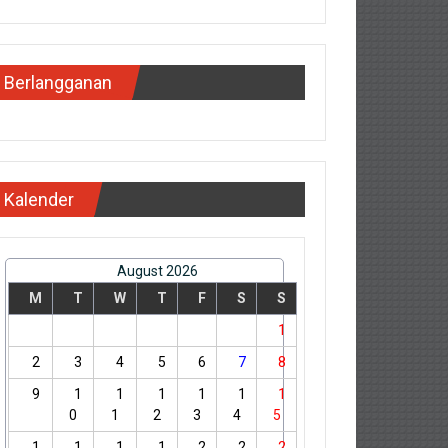
Berlangganan
Kalender
August 2026
M
T
W
T
F
S
S
1
2
3
4
5
6
7
8
9
1
1
1
1
1
1
0
1
2
3
4
5
1
1
1
1
2
2
2