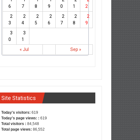
6
7
8
9
0
1
2
2
2
2
2
2
2
2
3
4
5
6
7
8
9
3
3
0
1
« Jul
Sep »
Site Statistics
Today's visitors:
619
Today's page views: :
619
Total visitors :
84,548
Total page views:
86,552