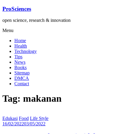
Lompat
ProSciences
ke
konten
open science, research & innovation
Menu
Home
Health
Technology
Tips
News
Books
Sitemap
DMCA
Contact
Tag: makanan
Edukasi
Food
Life Style
16/02/2022
03/05/2022