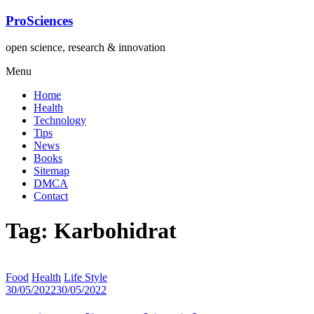
Lompat
ProSciences
ke
konten
open science, research & innovation
Menu
Home
Health
Technology
Tips
News
Books
Sitemap
DMCA
Contact
Tag: Karbohidrat
Food
Health
Life Style
30/05/2022
30/05/2022